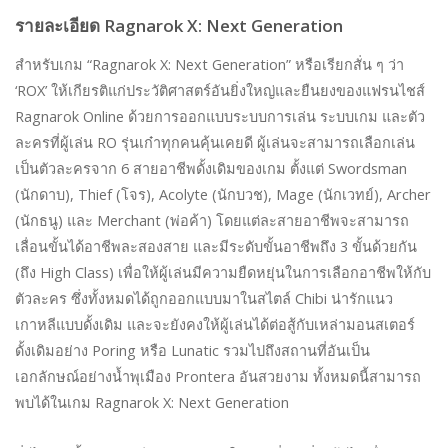
รายละเอียด Ragnarok X: Next Generation
สำหรับเกม “Ragnarok X: Next Generation” หรือเรียกสั่น ๆ ว่า
‘ROX’ ให้เกียรติแก่ประวัติศาสตร์อันยิ่งใหญ่และยืนยงของแฟรนไชส์
Ragnarok Online ด้วยการออกแบบระบบการเล่น ระบบเกม และตัว
ละครที่ผู้เล่น RO รุ่นเก๋าทุกคนคุ้นเคยดี ผู้เล่นจะสามารถเลือกเล่น
เป็นตัวละครจาก 6 สายอาชีพดั้งเดิมของเกม ตั้งแต่ Swordsman
(นักดาบ), Thief (โจร), Acolyte (นักบวช), Mage (นักเวทย์), Archer
(นักธนู) และ Merchant (พ่อค้า) โดยแต่ละสายอาชีพจะสามารถ
เลื่อนขั้นได้อาชีพละสองสาย และมีระดับขั้นอาชีพถึง 3 ขั้นด้วยกัน
(ถึง High Class) เพื่อให้ผู้เล่นมีความยืดหยุ่นในการเลือกอาชีพให้กับ
ตัวละคร ซึ่งทั้งหมดได้ถูกออกแบบมาในสไตล์ Chibi น่ารักแนว
เกาหลีแบบดั้งเดิม และจะยังคงให้ผู้เล่นได้ต่อสู้กับเหล่ามอนสเตอร์
ดั้งเดิมอย่าง Poring หรือ Lunatic รวมไปถึงสถานที่อันเป็น
เอกลักษณ์อย่างน้ำพุเมือง Prontera อันสวยงาม ทั้งหมดนี้สามารถ
พบได้ในเกม Ragnarok X: Next Generation