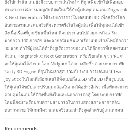
ยิ่งไปกว่านั้น เกมยังมีระบบการเล่นใหม่ ๆ ที่ถูกเพิ่มเข้าไปเพื่อมอบ
ประสบการณ์การผจญภัยที่สดใหม่ให้กับผู้เล่นทุกคน เกม Ragnarok
X: Next Generatoin ใช้ระบบการร่างโมเดลแบบ 3D เพื่อสร้างโลก
อันสวยงามและสมจริงที่จะตราตรึงในใจผู้เล่น เพื่อให้ทุกคนได้เข้า
ถึงเนื้อเรื่องที่ถูกเขียนขึ้นใหม่ ที่จะประกอบไปด้วยภารกิจเสริม
มากกว่า 100 ภารกิจ และฉากอนิเมชั่นเล่าเรื่องแบบเรียลไทม์อีกกว่า
40 ฉาก ทำให้ผู้เล่นได้ดำดิ่งสู่เรื่องราวของเกมได้ลึกกว่าที่เคยผ่านมา
ตัวเกม “Ragnarok X: Next Generation” หรือเรียกสั่น ๆ ว่า ‘ROX’
จะให้ผู้เล่นได้สำรวจโลก Midgard ได้อย่างลึกซึ้ง ด้วยระบบกราฟิก
‘Unity 3D Engine ที่รุ่นใหม่ล่าสุด’ รวมกับระบบการเล่นแบบ Twin
Joy Stick ในโลกที่เลือกเล่นได้ทั้งแบบกึ่ง 2.5D หรือ 3D เต็มรูปแบบ
ให้ผู้เล่นได้ขยับและปรับมุมกล้องในเกมได้อย่างอิสระ เพื่อพัฒนาการ
ควบคุมในเกมให้ดียิ่งขึ้นทั้งในและนอกการต่อสู้ โดยระบบกราฟิก
ใหม่นี้ยังมาพร้อมกับความสามารถในการแสดงสภาพอากาศอัน
หลากหลาย ให้เกมมีความสมจริงและน่าดึงดูดสำหรับผู้เล่นทุกคน
Recommends