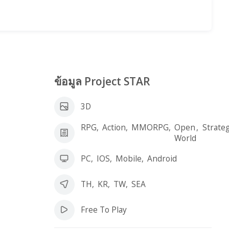
ข้อมูล Project STAR
3D
RPG
,
Action
,
MMORPG
,
Open
,
Strate
World
PC
,
IOS
,
Mobile
,
Android
TH
,
KR
,
TW
,
SEA
Free To Play