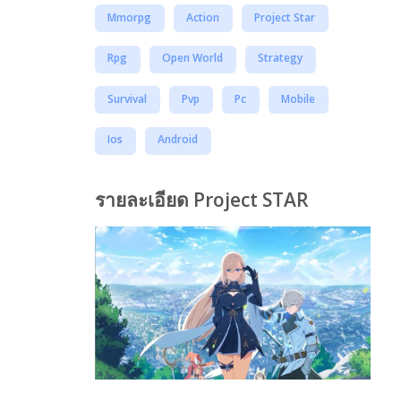
Mmorpg
Action
Project Star
Rpg
Open World
Strategy
Survival
Pvp
Pc
Mobile
Ios
Android
รายละเอียด Project STAR