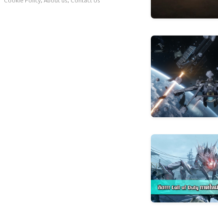
Cookie Policy
,
About us
,
Contact Us