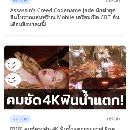
3 ปีที่แล้ว
ข่าวเกม PC
Assassin's Creed Codename Jade นักฆ่ายุค
จีนโบราณเล่นฟรีบน Mobile เตรียมเปิด CBT ต้น
เดือนสิงหาคมนี้!
3 ปีที่แล้ว
ข่าวเกม PC
[R18] คมชัดระดับ 4K ฟินน้ำแตกกระจาย! Rise