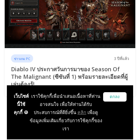
3 ปีที่แล้ว
ข่าวเกม PC
Diablo IV ประกาศวันการมาของ Season Of
The Malignant (ซีซันที่ 1) พร้อมรายละเอียดที่ผู้
เล่นต้องรู้!
เว็บไซต์
เราใช้คุกกี้เพื่อนำเสนอเนื้อหาที่ท่าน
ตกลง
นี้ใช้
อาจสนใจ เพื่อให้ท่านได้รับ
คุกกี้ 🍪
ประสบการณ์ที่ดียิ่งขึ้น
คลิก
เพื่อดู
...
1
2
3
4
5
6
57
ข้อมูลเพิ่มเติมเกี่ยวกับการใช้คุกกี้ของ
58
เรา