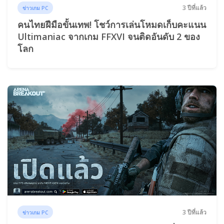
3 ปีที่แล้ว
ข่าวเกม PC
คนไทยฝีมือขั้นเทพ! โชว์การเล่นโหมดเก็บคะแนน
Ultimaniac จากเกม FFXVI จนติดอันดับ 2 ของ
โลก
3 ปีที่แล้ว
ข่าวเกม PC