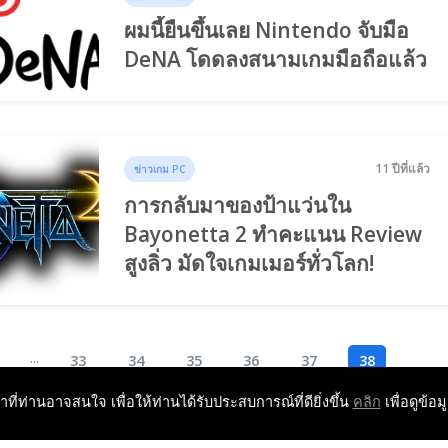
ผมนี้ยืนขึ้นเลย Nintendo จับมือ
DeNA โดดลงสนามเกมมือถือแล้ว
11 ปีที่แล้ว
ข่าวเกม PC
การกลับมาของป้าแว่นใน
Bayonetta 2 ทำคะแนน Review
สูงลิ่ว มัดใจเกมเมอร์ทั่วโลก!
...
33
34
35
36
37
38
หาที่ท่านอาจสนใจ เพื่อให้ท่านได้รับประสบการณ์ที่ดียิ่งขึ้น
คลิก
เพื่อดูข้อม