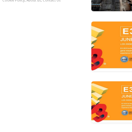
Cookie Policy
,
About us
,
Contact Us