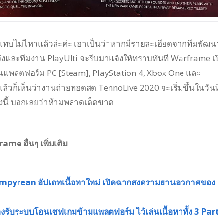
แทบไม่ไหวแล้วล่ะค่ะ เอาเป็นว่าหากมีรายละเอียดจากทีมพัฒน
ังและทีมงาน PlayUlti จะรีบมาแจ้งให้ทราบทันที Warframe เป
้งบนแพลตฟอร์ม PC [Steam], PlayStation 4, Xbox One และ
ล้วก็เห็นว่างานถ่ายทอดสด TennoLive 2020 จะเริ่มขึ้นในวันที
งนี้ บอกเลยว่าห้ามพลาดเด็ดขาด
me อื่นๆ เพิ่มเติม
pyrean อัปเดทเนื้อหาใหม่ เปิดฉากสงครามยานอวกาศของ
ับระบบโอนเซฟเกมข้ามแพลตฟอร์ม ไว้เล่นเนื้อหาทั้ง 3 Par