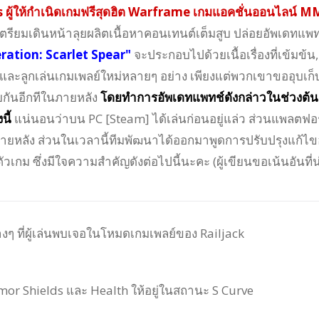
 ผู้ให้กำเนิดเกมฟรีสุดฮิต Warframe เกมแอคชั่นออนไลน์ 
งเตรียมเดินหน้าลุยผลิตเนื้อหาคอนเทนต์เต็มสูบ ปล่อยอัพเดทแพท
ration: Scarlet Spear"
จะประกอบไปด้วยเนื้อเรื่องที่เข้มข้น,
 และลูกเล่นเกมเพลย์ใหม่หลายๆ อย่าง เพียงแต่พวกเขาขออุบเก็
ผยกันอีกทีในภายหลัง
โดยทำการอัพเดทแพทช์ดังกล่าวในช่วงต้น
นี้
แน่นอนว่าบน PC [Steam] ได้เล่นก่อนอยู่แล่ว ส่วนแพลตฟอ
ายหลัง ส่วนในเวลานี้ทีมพัฒนาได้ออกมาพูดการปรับปรุงแก้ไข
เกม ซึ่งมีใจความสำคัญดังต่อไปนี้นะคะ (ผู้เขียนขอเน้นอันที่น
างๆ ที่ผู้เล่นพบเจอในโหมดเกมเพลย์ของ Railjack
Armor Shields และ Health ให้อยู่ในสถานะ S Curve