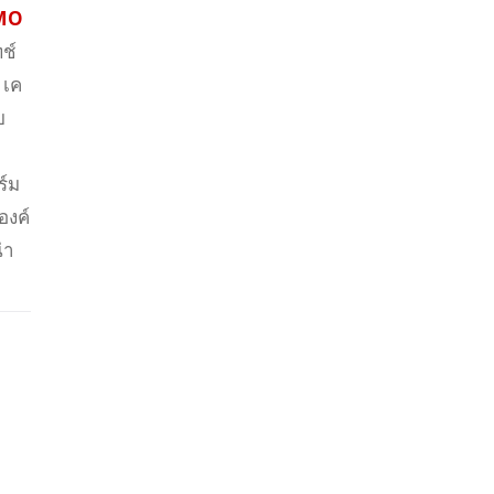
MMO
ช์
 เค
บ
ร์ม
องค์
่า