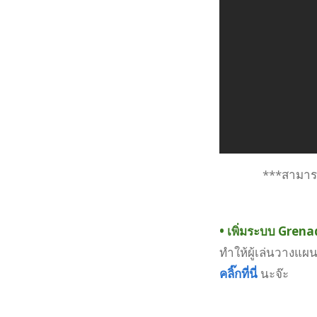
***สามารถ
• เพิ่มระบบ Grena
ทำให้ผู้เล่นวางแผ
คลิ๊กที่นี่
นะจ๊ะ