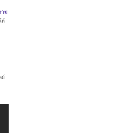
ปตาม
ห้
ย์