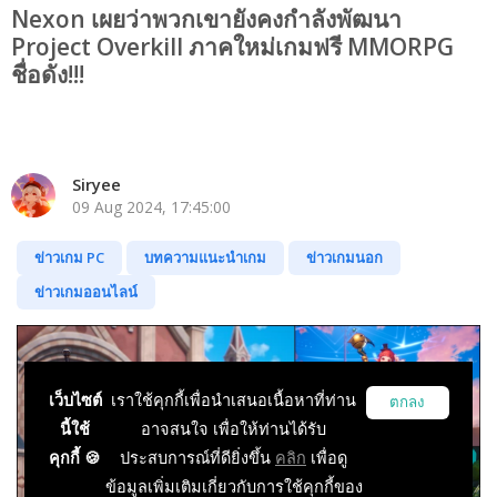
Nexon เผยว่าพวกเขายังคงกำลังพัฒนา
Project Overkill ภาคใหม่เกมฟรี MMORPG
ชื่อดัง!!!
Siryee
09 Aug 2024, 17:45:00
ข่าวเกม PC
บทความแนะนำเกม
ข่าวเกมนอก
ข่าวเกมออนไลน์
เว็บไซต์
เราใช้คุกกี้เพื่อนำเสนอเนื้อหาที่ท่าน
ตกลง
นี้ใช้
อาจสนใจ เพื่อให้ท่านได้รับ
คุกกี้ 🍪
ประสบการณ์ที่ดียิ่งขึ้น
คลิก
เพื่อดู
ข้อมูลเพิ่มเติมเกี่ยวกับการใช้คุกกี้ของ