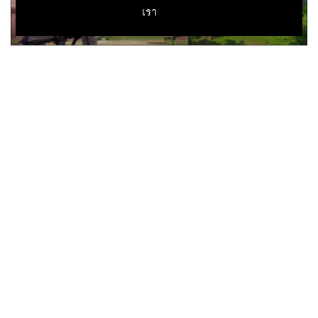
เรา
Project Overkill
ภาคต่อของเกมฟรี MMORPG ชื่อดัง
จากค่าย Nexon ในชื่อ Dungeon Fighter Online ที่ยังฮิต
อันดับต้นๆ ทั้งในจีนกับเกาหลี โดยเกมนี้เคยเปิดตัวเมื่อตอน
ปี 2021 แล้วก็เงียบหายไปนานเลย แต่ล่าสุดนี้ทาง Nexon
ได้ออกมาเผยในสรุปผลประกอบการของช่วงไตรมาส 2 ปี
2024 ว่าเกม Project Overkill ยังคงมีการพัฒนาอยู่นะตาม
ภาพ
(มีข้อมูลเพิ่มเติมด้านล่าง)