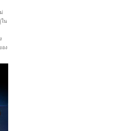
ม่
ู่ใน
ง
ของ