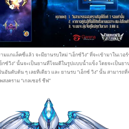
กแล็คซี่แล้ว จะมียานรบใหม่ “เอ็กซ์วิง” ที่จะเข้ามาในเวอร์ช
“เอ็กซ์วิง” นั้นจะเป็นยานที่โจมตีในรูปแบบน้ำแข็ง โดยจะเป็นย
 เป็นอันดับต้น ๆ เลยทีเดียว และ ยานรบ “เอ็กซ์ วิง” นั้น สามารถที่
พสงคราม “เกลเซอร์ ชีฟ”