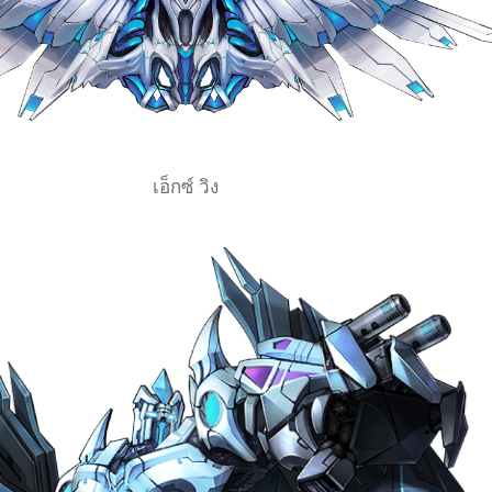
เอ็กซ์ วิง