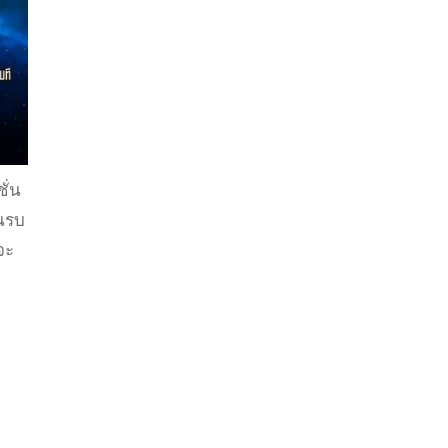
ั่น
านรบ
จะ