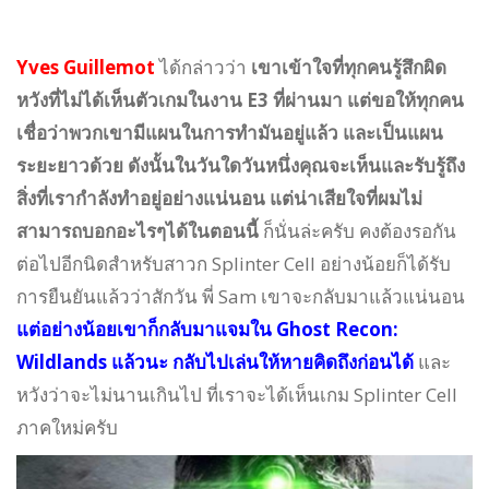
Yves Guillemot
ได้กล่าวว่า
เขาเข้าใจที่ทุกคนรู้สึกผิด
หวังที่ไม่ได้เห็นตัวเกมในงาน E3 ที่ผ่านมา แต่ขอให้ทุกคน
เชื่อว่าพวกเขามีแผนในการทำมันอยู่แล้ว และเป็นแผน
ระยะยาวด้วย ดังนั้นในวันใดวันหนึ่งคุณจะเห็นและรับรู้ถึง
สิ่งที่เรากำลังทำอยู่อย่างแน่นอน แต่น่าเสียใจที่ผมไม่
สามารถบอกอะไรๆได้ในตอนนี้
ก็นั่นล่ะครับ คงต้องรอกัน
ต่อไปอีกนิดสำหรับสาวก Splinter Cell อย่างน้อยก็ได้รับ
การยืนยันแล้วว่าสักวัน พี่ Sam เขาจะกลับมาแล้วแน่นอน
แต่อย่างน้อยเขาก็กลับมาแจมใน Ghost Recon:
Wildlands แล้วนะ กลับไปเล่นให้หายคิดถึงก่อนได้
และ
หวังว่าจะไม่นานเกินไป ที่เราจะได้เห็นเกม Splinter Cell
ภาคใหม่ครับ