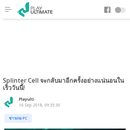
Splinter Cell จะกลับมาอีกครั้งอย่างแน่นอนใน
เร็ววันนี้!
Playulti
10 Sep 2018, 09:35:30
ข่าวเกม PC