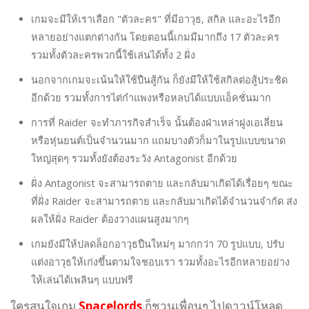
เกมจะมีให้เราเลือก "ตัวละคร" ที่มีอาวุธ, สกิล และอะไรอีก
หลายอย่างแตกต่างกัน โดยตอนนี้เกมมีมากถึง 17 ตัวละคร
รวมทั้งตัวละครพวกนี้ใช้เล่นได้ทั้ง 2 ฝั่ง
นอกจากเกมจะเน้นให้ใช้ปืนสู้กัน ก็ยังมีให้ใช้สกิลต่อสู้ประชิด
อีกด้วย รวมทั้งการไต่กำแพงหรือหลบได้แบบแอ็คชั่นมาก
การที่ Raider จะทำภารกิจสำเร็จ นั้นต้องฝ่าเหล่าฝูงเอเลี่ยน
หรือหุ่นยนต์เป็นจำนวนมาก แถมบางตัวก็มาในรูปแบบขนาด
ใหญ่สุดๆ รวมทั้งยังต้องระวัง Antagonist อีกด้วย
ฝั่ง Antagonist จะสามารถตาย และกลับมาเกิดได้เรื่อยๆ ขณะ
ที่ฝั่ง Raider จะสามารถตาย และกลับมาเกิดได้จำนวนจำกัด ส่ง
ผลให้ฝั่ง Raider ต้องวางแผนสูงมากๆ
เกมยังมีให้ปลดล็อกอาวุธปืนใหม่ๆ มากกว่า 70 รูปแบบ, ปรับ
แต่งอาวุธให้เก่งขึ้นตามใจชอบเรา รวมทั้งอะไรอีกหลายอย่าง
ให้เล่นได้เพลินๆ แบบฟรี
ใครสนใจเกม
Spacelords
ก็ชวนเพื่อนๆ ไปดาวน์โหลด