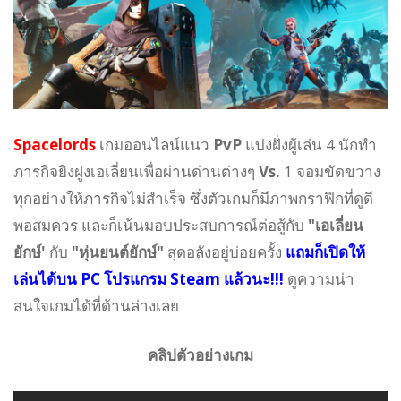
Spacelords
เกมออนไลน์แนว
PvP
แบ่งฝั่งผู้เล่น 4 นักทำ
ภารกิจยิงฝูงเอเลี่ยนเพื่อผ่านด่านต่างๆ
Vs.
1 จอมขัดขวาง
ทุกอย่างให้ภารกิจไม่สำเร็จ ซึ่งตัวเกมก็มีภาพกราฟิกที่ดูดี
พอสมควร และก็เน้นมอบประสบการณ์ต่อสู้กับ
"เอเลี่ยน
ยักษ์'
กับ
"หุ่นยนต์ยักษ์"
สุดอลังอยู่บ่อยครั้ง
แถมก็เปิดให้
เล่นได้บน PC โปรแกรม Steam แล้วนะ!!!
ดูความน่า
สนใจเกมได้ที่ด้านล่างเลย
คลิปตัวอย่างเกม