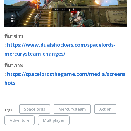
ที่มาข่าว
:
https://www.dualshockers.com/spacelords-
mercurysteam-changes/
ที่มาภาพ
:
https://spacelordsthegame.com/media/screens
hots
Spacelords
Mercurysteam
Action
Tags :
Adventure
Multiplayer