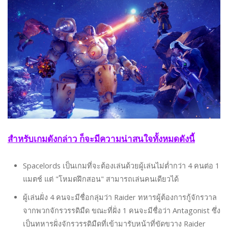
สำหรับเกมดังกล่าว ก็จะมีความน่าสนใจทั้งหมดดังนี้
Spacelords เป็นเกมที่จะต้องเล่นด้วยผู้เล่นไม่ต่ำกว่า 4 คนต่อ 1
แมตช์ แต่ "โหมดฝึกสอน" สามารถเล่นคนเดียวได้
ผู้เล่นฝั่ง 4 คนจะมีชื่อกลุ่มว่า Raider ทหารผู้ต้องการกู้จักรวาล
จากพวกจักรวรรดิมืด ขณะที่ฝั่ง 1 คนจะมีชื่อว่า Antagonist ซึ่ง
เป็นทหารฝั่งจักรวรรดิมืดที่เข้ามารับหน้าที่ขัดขวาง Raider