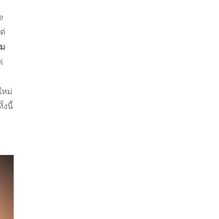
e
ต่
กม
่
ใหม่
งนี้