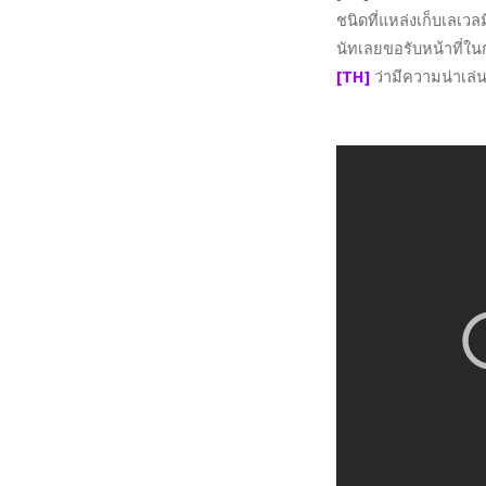
ชนิดที่แหล่งเก็บเลเวลม
นัทเลยขอรับหน้าที่ใน
[TH]
ว่ามีความน่าเล่น