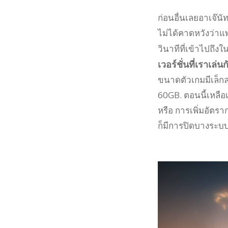
ก่อนอื่นเลยอาเจ๊น
ไม่ได้คาดหวังว่าแ
วินาทีที่เข้าไปถึง
เวอร์ชั่นที่เราเล่น
ขนาดตัวเกมมีเล็กล
60GB. ตอนนี้เหลือเ
หรือ การเพิ่มอัตราก
ก็มีการปิดบางระบ