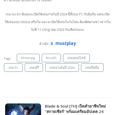
เกม Go-En มีแผนจะเปิดให้เล่นภายในปี 2024 นี้ทั้งบน PC กับมือถือ แต่จะเปิด
ให้เล่นแบบ Global หรือไม่ และจะเปิดให้เล่นในวันไหน ต้องติดตามข่าวสารใน
วันที่ 11 กรกฎาคม 2024 กันเสียก่อนนะ
x
mustplay
อ้างอิง :
,
Mmorpg
Ncsoft
เกมออนไลน์
Tags :
เกม Pc
เกมฟรี
เกมน่าเล่นปี 2024
เกมมือถือ
Blade & Soul [TH] เปิดตัวอาชีพใหม่
“สกายเซียร์” พร้อมเตรียมอัปเดต 24