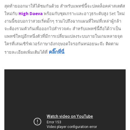
สุดท้ายออกมาให้ได้ชมกันด้วย สำหรับแพทซ์นี้จะปลดล็อคค่าสเตตัส
ใหม่กับ
High Daeva
พร้อมกับชุดเกราะและอาวุธระดับสูง Set ใหม่
งานนี้ขอบอกว่าสวยเริ่ดมั๊กๆ รวมไปถึงฉากแผนที่ใหม่ที่เหล่าผู้กล้า
จะต้องรวมตัวกันเพื่อออกไปสำรวจค่ะ สำหรับแพทซ์นี้ถือได้ว่าเป็น
แพทซ์ใหญ่อีกหนึ่งตัวที่มีการเปลี่ยนแปลงระบบภายในเกมหลายจุด
ใครที่เล่นเซิร์ฟเวอร์ภาษาอังกฤษอดใจรอกันหน่อยนะจ๊ะ ติดตาม
คลิ๊กที่นี่
รายละเอียดเพิ่มเติมได้ที่