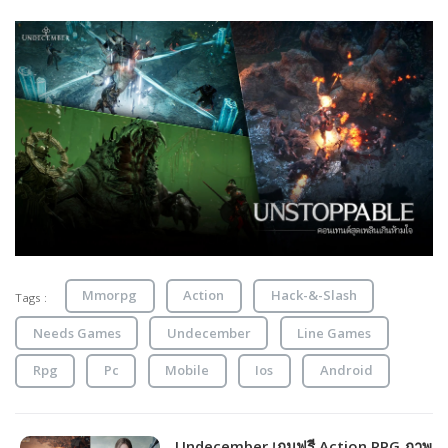
Mmorpg
Action
Hack-&-Slash
Tags :
Needs Games
Undecember
Line Games
Rpg
Pc
Mobile
Ios
Android
Undecember เกมฟรี Action RPG ภาพ