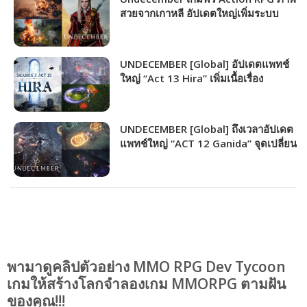
สวยจากเกาหลี อัปเดตใหญ่เพิ่มระบบ
Season เข้าสู่เกมแล้ว!!!
UNDECEMBER [Global] อัปเดตแพทช์
ใหญ่ “Act 13 Hira” เพิ่มเนื้อเรื่อง
ใหม่+สกิลใหม่+โหมดใหม่ และอีกเพียบ
UNDECEMBER [Global] ถึงเวลาอัปเดต
แพทช์ใหญ่ “ACT 12 Ganida” จุดเปลี่ยน
ปรับครั้งยิ่งใหญ่ของตัวเกม
พามาดูคลิปตัวอย่าง MMO RPG Dev Tycoon
เกมให้สร้างโลกจำลองเกม MMORPG ตามฝัน
ของคุณ!!!