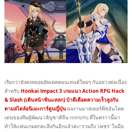
เรียกว่ายังคงทยอยอัพเดตคอนเทนต์ใหม่ๆ กันอย่างต่อเนื่อง
สำหรับ
Honkai Impact 3 เกมแนว Action RPG Hack
& Slash (เดินหน้าฟันแหลก) บ้าดีเดือดความเร็วสูงกัน
ตามสไตล์อนิเมะการ์ตูนญี่ปุ่น
ผลงานมาสเตอร์พีซอันโดด
เด่นของทีมผู้พัฒนาสัญชาติจีน miHoYo ที่ในคราวนี้มา
ทำให้แฟนเกมตกตะลึงกันอีกแล้วค่ะ! รวมถึง 'เพชร' ในมือ