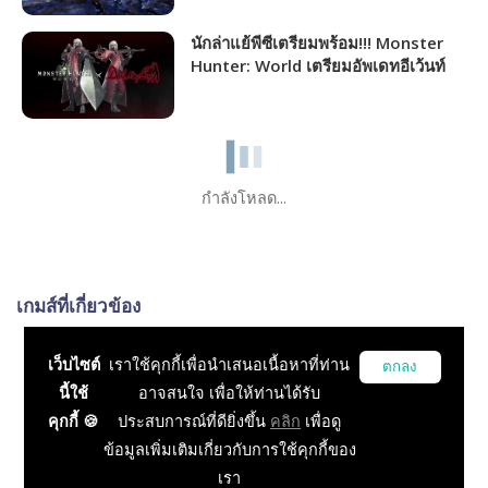
นักล่าแย้พีซีเตรียมพร้อม!!! Monster
Hunter: World เตรียมอัพเดทอีเว้นท์
พิเศษถึง 2 ตัวแบบต่อเนื่อง
กำลังโหลด...
เกมส์ที่เกี่ยวข้อง
Monster Hunter: World
เว็บไซต์
เราใช้คุกกี้เพื่อนำเสนอเนื้อหาที่ท่าน
ตกลง
RPG, Action
นี้ใช้
อาจสนใจ เพื่อให้ท่านได้รับ
คุกกี้ 🍪
ประสบการณ์ที่ดียิ่งขึ้น
คลิก
เพื่อดู
Monster Hunter World
ข้อมูลเพิ่มเติมเกี่ยวกับการใช้คุกกี้ของ
RPG
เรา