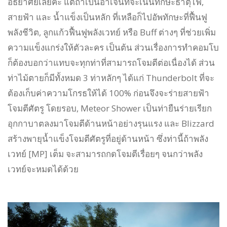
อัธยาศัยเลยค่ะ แต่ถ้าเป็นอาเจ๊นัทจะเน้นทักษะธาตุไฟ,
สายฟ้า และ น้ำแข็งเป็นหลัก ที่เหลือก็ไปอัพทักษะที่ฟื้นฟู
พลังชีวิต, ลูกแก้วฟื้นฟูพลังเวทย์ หรือ Buff ต่างๆ ที่ช่วยเพิ่ม
ความแข็งแกร่งให้ตัวละคร เป็นต้น ส่วนเรื่องการทำคอมโบ
ก็ต้องบอกว่าแทบจะทุกท่าที่สามารถโจมตีต่อเนื่องได้ ส่วน
ท่าไม้ตายก็มีทั้งหมด 3 ท่าหลักๆ ได้แก่ Thunderbolt ที่จะ
ต้องเก็บค่าความโกรธให้ได้ 100% ก่อนจึงจะร่ายสายฟ้า
โจมตีศัตรู โดยรอบ, Meteor Shower เป็นท่ายืนร่ายเรียก
อุกกาบาตลงมาโจมตีด้านหน้าอย่างรุนแรง และ Blizzard
สร้างพายุน้ำแข็งโจมตีศัตรูที่อยู่ด้านหน้า ซึ่งท่านี้ถ้าพลัง
เวทย์ [MP] เต็ม จะสามารถกดโจมตีเรื่อยๆ จนกว่าพลัง
เวทย์จะหมดได้ด้วย