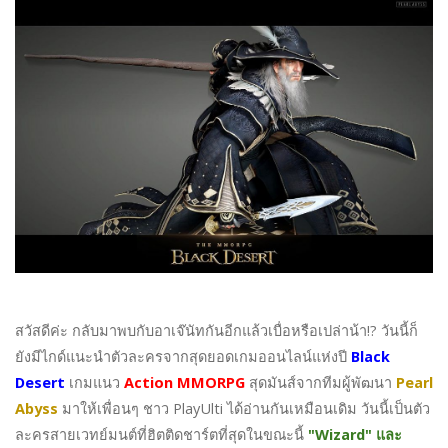
สวัสดีค่ะ กลับมาพบกับอาเจ๊นัทกันอีกแล้วเบื่อหรือเปล่าน้า!? วันนี้ก็
ยังมีไกด์แนะนำตัวละครจากสุดยอดเกมออนไลน์แห่งปี
Black
Desert
เกมแนว
Action MMORPG
สุดมันส์จากทีมผู้พัฒนา
Pearl
Abyss
มาให้เพื่อนๆ ชาว PlayUlti ได้อ่านกันเหมือนเดิม วันนี้เป็นตัว
ละครสายเวทย์มนต์ที่ฮิตติดชาร์ตที่สุดในขณะนี้
"Wizard" และ