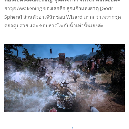
อาวุธ Awakening ของเธอคือ ลูกแก้วแห่งธาตุ [Godr
Sphera] ส่วนตัวอาเจ๊นัทชอบ Wizard มากกว่าเพราะชุด
คอสตูมสวย และ ชอบธาตุไฟกับน้ำเท่านั้นเองค่ะ