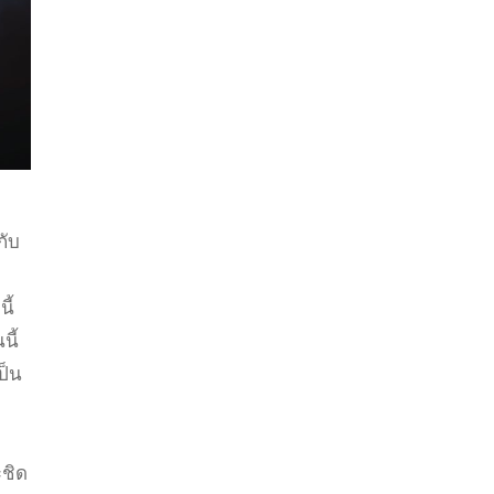
กับ
ี้
ี้
ป็น
อ
ชิด