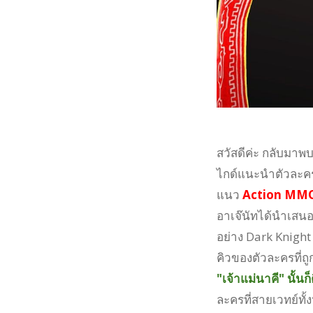
สวัสดีค่ะ กลับมาพบ
ไกด์แนะนำตัวละคร
แนว
Action M
อาเจ๊นัทได้นำเสน
อย่าง Dark Knight
คิวของตัวละครที่ถู
"เจ้าแม่นาคี" นั้
ละครที่สายเวทย์ท