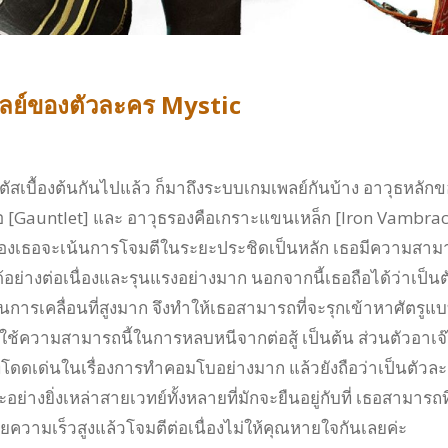
ลย์ของตัวละคร
Mystic
ัสเบื้องต้นกันไปแล้ว ก็มาถึงระบบเกมเพลย์กันบ้าง อาวุธหลักข
อ [Gauntlet] และ อาวุธรองคือเกราะแขนเหล็ก [Iron Vambrac
องเธอจะเน้นการโจมตีในระยะประชิดเป็นหลัก เธอมีความสาม
่างต่อเนื่องและรุนแรงอย่างมาก นอกจากนี้เธอถือได้ว่าเป็นต
นการเคลื่อนที่สูงมาก จึงทำให้เธอสามารถที่จะรุกเข้าหาศัตรูแ
รือใช้ความสามารถนี้ในการหลบหนีจากต่อสู้ เป็นต้น ส่วนตัวอาเจ๊
ี่โดดเด่นในเรื่องการทำคอมโบอย่างมาก แล้วยังถือว่าเป็นตัวล
อย่างยิ่งเหล่าสายเวทย์ทั้งหลายที่มักจะยืนอยู่กับที่ เธอสามารถท
ยความเร็วสูงแล้วโจมตีต่อเนื่องไม่ให้คุณหายใจกันเลยค่ะ