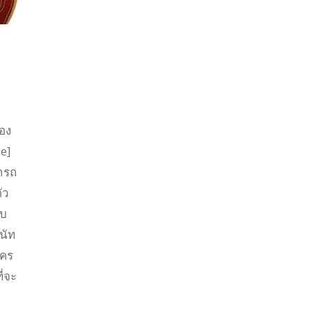
อง
e]
ารถ
ัว
บบ
นัท
ะคร
ี่จะ