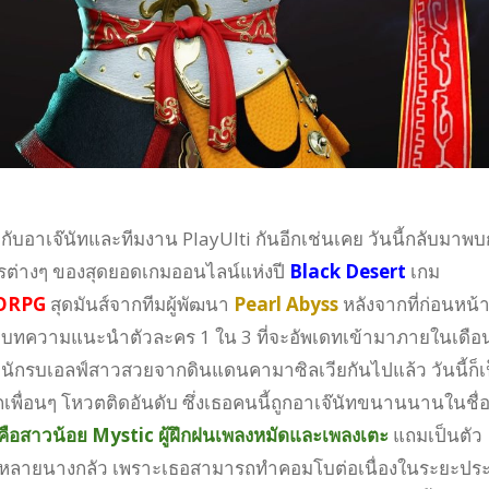
กับอาเจ๊นัทและทีมงาน PlayUlti กันอีกเช่นเคย วันนี้กลับมาพบ
ต่างๆ ของสุดยอดเกมออนไลน์แห่งปี
Black Desert
เกม
MORPG
สุดมันส์จากทีมผู้พัฒนา
Pearl Abyss
หลังจากที่ก่อนหน้าน
อบทความแนะนำตัวละคร 1 ใน 3 ที่จะอัพเดทเข้ามาภายในเดือนน
 นักรบเอลฟ์สาวสวยจากดินแดนคามาซิลเวียกันไปแล้ว วันนี้ก็เ
กเพื่อนๆ โหวตติดอันดับ ซึ่งเธอคนนี้ถูกอาเจ๊นัทขนานนานในชื่
นก็คือสาวน้อย Mystic ผู้ฝึกฝนเพลงหมัดและเพลงเตะ
แถมเป็นตัว
ั้งหลายนางกลัว เพราะเธอสามารถทำคอมโบต่อเนื่องในระยะประ