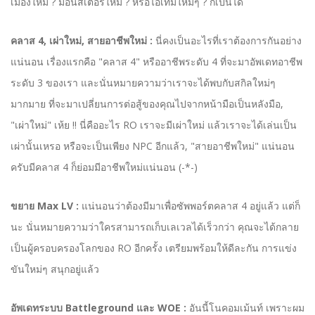
เมืองใหม่ ? มอนสเตอร์ใหม่ ? หรือไอเทมใหม่ๆ ? ก็เป็นได้
คลาส 4, เผ่าใหม่, สายอาชีพใหม่ :
นี่คงเป็นอะไรที่เราต้องการกันอย่าง
แน่นอน เรื่องแรกคือ "คลาส 4" หรืออาชีพระดับ 4 ที่จะมาอัพเดทอาชีพ
ระดับ 3 ของเรา และนั่นหมายความว่าเราจะได้พบกับสกิลใหม่ๆ
มากมาย ที่จะมาเปลี่ยนการต่อสู้ของคุณไปจากหน้ามือเป็นหลังมือ,
"เผ่าใหม่" เห้ย !! นี่คืออะไร RO เราจะมีเผ่าใหม่ แล้วเราจะได้เล่นเป็น
เผ่านั้นเหรอ หรือจะเป็นเพียง NPC อีกแล้ว, "สายอาชีพใหม่" แน่นอน
ครับมีคลาส 4 ก็ย่อมมีอาชีพใหม่แน่นอน (-*-)
ขยาย Max LV :
แน่นอนว่าต้องมีมาเพื่อซัพพอร์ตคลาส 4 อยู่แล้ว แต่ก็
นะ นั่นหมายความว่าใครสามารถเก็บเลเวลได้เร็วกว่า คุณจะได้กลาย
เป็นผู้ครอบครองโลกของ RO อีกครั้ง เตรียมพร้อมให้ดีละกัน การแข่ง
ขันใหม่ๆ สนุกอยู่แล้ว
อัพเดทระบบ Battleground และ WOE :
อันนี้โนคอมเม้นท์ เพราะผม