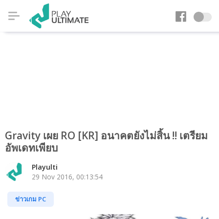
Gravity เผย RO [KR] อนาคตยังไม่สิ้น !! เตรียม
อัพเดทเพียบ
Playulti
29 Nov 2016, 00:13:54
ข่าวเกม PC