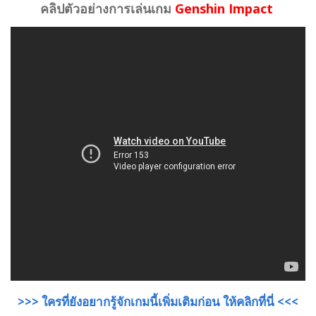
คลิปตัวอย่างการเล่นเกม
Genshin Impact
>>> ใครที่ยังอยากรู้จักเกมนี้เพิ่มเติมก่อน ให้คลิกที่นี่ <<<