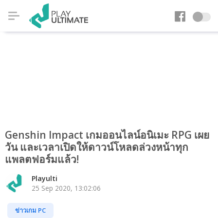
Genshin Impact เกมออนไลน์อนิเมะ RPG เผย
วัน และเวลาเปิดให้ดาวน์โหลดล่วงหน้าทุก
แพลตฟอร์มแล้ว!
Playulti
25 Sep 2020, 13:02:06
ข่าวเกม PC