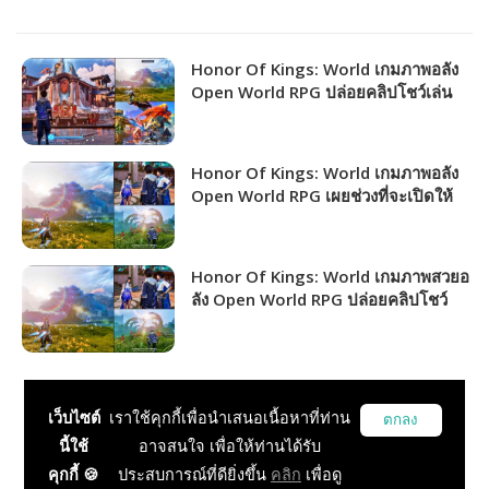
Honor Of Kings: World เกมภาพอลัง
Open World RPG ปล่อยคลิปโชว์เล่น
จริงๆ ให้ชมแล้ว!!!
Honor Of Kings: World เกมภาพอลัง
Open World RPG เผยช่วงที่จะเปิดให้
เล่นทั่วโลกแล้ว!!!
Honor Of Kings: World เกมภาพสวยอ
ลัง Open World RPG ปล่อยคลิปโชว์
เกมเพลย์ใหม่ยาว 6 นาที!!!
เว็บไซต์
เราใช้คุกกี้เพื่อนำเสนอเนื้อหาที่ท่าน
ตกลง
กำลังโหลด...
นี้ใช้
อาจสนใจ เพื่อให้ท่านได้รับ
คุกกี้ 🍪
ประสบการณ์ที่ดียิ่งขึ้น
คลิก
เพื่อดู