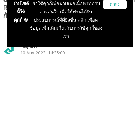
เว็บไซต์
เราใช้คุกกี้เพื่อนำเสนอเนื้อหาที่ท่าน
ตกลง
Reborn แจกแอร์ไทมฟรีสูงสุด 14 วันรีบไปรับ
นี้ใช้
อาจสนใจ เพื่อให้ท่านได้รับ
กันด่วน!
คุกกี้ 🍪
ประสบการณ์ที่ดียิ่งขึ้น
คลิก
เพื่อดู
ข้อมูลเพิ่มเติมเกี่ยวกับการใช้คุกกี้ของ
เรา
Playulti
10 Aug 2023, 14:35:00
ข่าวเกม PC
ข่าวเกมในประเทศ
ข่าวเกม Console
ข่าวเกมนอก
ข่าวเกมออนไลน์