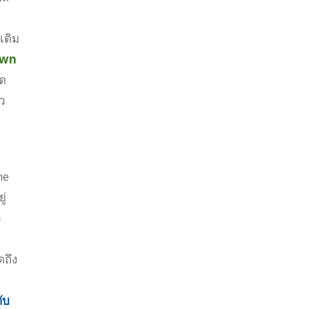
เดิม
awn
ิด
าว
he
ู่
ว
ดถึง
ับ