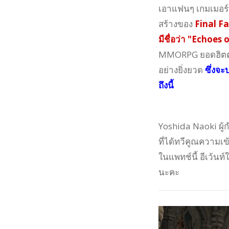
เอาแฟนๆ เกมเมอร์ท
สร้างของ
Final F
มีชื่อว่า "Echoes 
MMORPG ยอดฮิตตลอ
อย่างยิ่งยวด
ซึ่งจะ
ถึงนี้
Yoshida Naoki ผู้ก
ที่ได้ทวีคูณความเ
ในแพทช์นี้ อีเว้นท
นะคะ