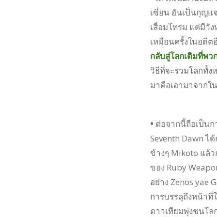
เซี่ยน อันเป็นกุญแ
เสื่อมโทรม แต่มีว
เหมือนครั้งในอดีตอี
กลับสู่โลกเดิมที่
วิธีที่จะรวมโลกทั้
มาคือเอามาจากในเ
•
ต่อจากนี้ถือเป็น
Seventh Dawn ได้กลั
ข้างๆ Mikoto แล้ว
ของ Ruby Weapon อ
อย่าง Zenos yae G
การบรรลุถึงหน้าที
ดาวเทียมพุ่งชนโลก