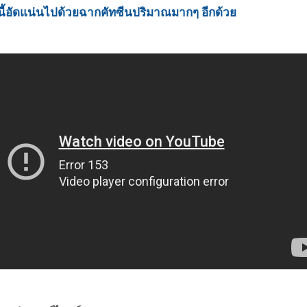
นี้อัดแน่นไปด้วยฉากคัทซีนปริมาณมากๆ อีกด้วย