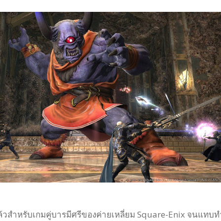
วสำหรับเกมคู่บารมีศรีของค่ายเหลี่ยม Square-Enix จนแทบท