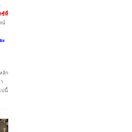
น
์ที่
ลน์
่จะ
หลัก
้า
ปนี้