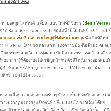
ทายปนเซอร์ไพรส์
ะทะบอสสุดโหดในดันเจี๊ยน) แบบใหม่ที่มีชื่อว่า
Eden’s Verse
เ
มาจาก Raid Boss: Eden's Gate ก่อนหน้านี้ในแพทช์ 5.01 - 5.1 ซึ
 บอสสุดเซ็กซี่ + สาวรุ่นใหญ่ผู้ใช้ค้อนเป็นอาวุธ
ซึ่งเดิมทีมีหน้าท
ง The First โลกของเหล่านักรบแห่งความมืด ซึ่งเจ้าตัวเคยอยู่ข
, Thancred และนักรบแห่งความมืดมิด แต่เพราะเหตุใดเธอจึงแ
น ถ้าอยากจะรู้ก็ต้องลองไปเผชิญหน้ากัน ตัวนี้ได้รับการออกแบบ
้กำกับเกมซีรีส์ Kingdom Heart และ FFVII Remake นั่นเอง แต
ลิปสติกจะเข้มไปไหน 555+
การแกะเนื้อหาจากตัวอย่างคร่าวๆ สังเกตเห็นว่าจะมีบอสจากโล
่างปรากฏตัวด้วยรูปลักษณ์ที่เปลี่ยนแปลงไปจากเดิม ได้แก่
ละ Ifrit
พร้อมกับถ้าเคลียร์ Raid Boss เรียบร้อยแล้วก็จะได้รั