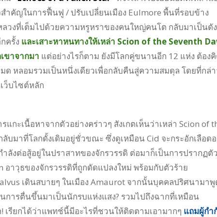
จสำคัญในการฟื้นฟู / ปรับเปลี่ยนเมือง Eulmore พื้นที่รอบข้าง
ังหลวงที่เต็มไปด้วยความหรูหราของคนใหญ่คนโต กลับมาเป็นดัง
กครั้ง
และเสาะหาหนทางให้เหล่า Scion of the Seventh D
พวกเขาจากมา
แต่อย่างไรก็ตาม ยังมีโลกคู่ขนานอีก 12 แห่ง ต้องค
งหมด หลอมรวมเป็นหนึ่งเดียวเพื่อกลับคืนสู่ความสมดุล โดยที่กล่
ว็บไซต์หลัก
การแกะเนื้อหาจากตัวอย่างคร่าวๆ สังเกตเห็นว่าเหล่า Scion of t
บมาที่โลกดั้งเดิมอยู่ชั่วขณะ ซึ่งดูเหมือน Cid จะกระอักเลือดอย
กำลังต่อสู้อยู่ในปราสาทของจักรวรรดิ ต่อมาก็เป็นการปรากฏตั
าวุธของจักรวรรดิที่ถูกดัดแปลงใหม่ พร้อมกับตัวร้าย
alvus เดินสบายๆ ในเมือง Amaurot จากนั้นบุคคลปริศนามาพู
่ในการตื่นขึ้นมาเป็นนักรบแห่งแสง? รวมไปถึงฉากที่เหมือน
! เรียกได้ว่าแพทช์นี้มีอะไรที่ชวนให้ติดตามเอามากๆ
แถมผู้กำก