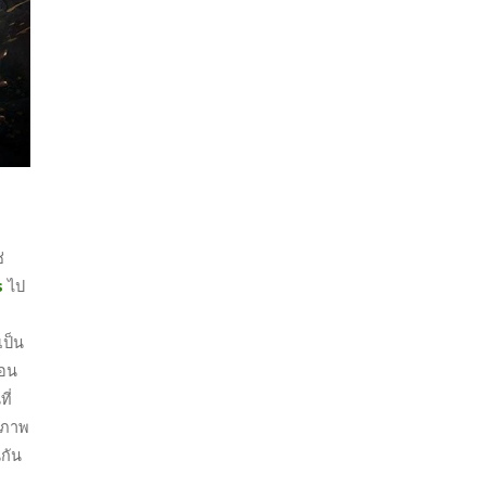
่
s
ไป
เป็น
ือน
ี่
ิภาพ
นกัน