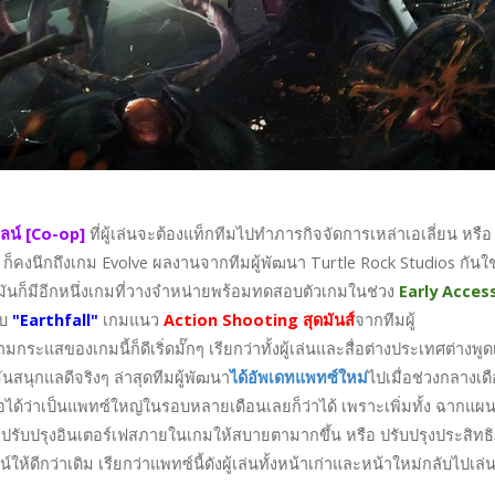
ลน์ [Co-op]
ที่ผู้เล่นจะต้องแท็กทีมไปทำภารกิจจัดการเหล่าเอเลี่ยน หรือ
 ก็คงนึกถึงเกม Evolve ผลงานจากทีมผู้พัฒนา Turtle Rock Studios กันใช
มันก็มีอีกหนึ่งเกมที่วางจำหน่ายพร้อมทดสอบตัวเกมในช่วง
Early Acces
ับ
"Earthfall"
เกมแนว
Action Shooting สุดมันส์
จากทีมผู้
มกระแสของเกมนี้ก็ดีเริ่ดมั๊กๆ เรียกว่าทั้งผู้เล่นและสื่อต่างประเทศต่างพูด
มันสนุกแลดีจริงๆ ล่าสุดทีมผู้พัฒนา
ได้อัพเดทแพทซ์ใหม่
ไปเมื่อช่วงกลางเด
ือได้ว่าเป็นแพทซ์ใหญ่ในรอบหลายเดือนเลยก็ว่าได้ เพราะเพิ่มทั้ง ฉากแผนท
 ปรับปรุงอินเตอร์เฟสภายในเกมให้สบายตามากขึ้น หรือ ปรับปรุงประสิทธ
ห้ดีกว่าเดิม เรียกว่าแพทซ์นี้ดังผู้เล่นทั้งหน้าเก่าและหน้าใหม่กลับไปเล่