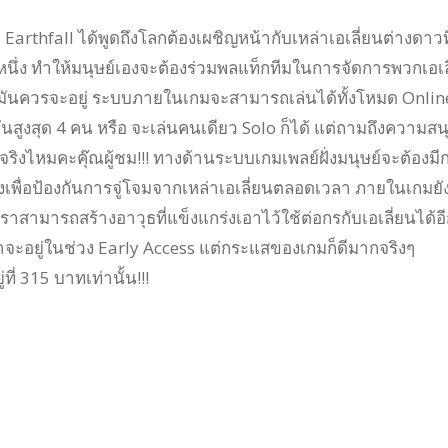
ม Earthfall ได้พูดถึงโลกต้องเผชิญหน้ากับเหล่าเอเลี่ยนต่างดาวท
นึ่ง ทำให้มนุษย์เองจะต้องร่วมพลแท็กทีมในการจัดการพวกเอเล
ี่มันควรจะอยู่ ระบบภายในเกมจะสามารถเล่นได้ทั้งโหมด Online 
นสูงสุด 4 คน หรือ จะเล่นคนเดียว Solo ก็ได้ แต่ถามถึงความสน
จริงไหมคะคุ๊ณผู้ชม!!! ทางด้านระบบเกมเพลย์ฝั่งมนุษย์จะต้องมี
เพื่อป้องกันการจู่โจมจากเหล่าเอเลี่ยนตลอดเวลา ภายในเกมยัง
เราสามารถสร้างอาวุธที่แข็งแกร่งเอาไว้ใช้ต่อกรกับเอเลี่ยนได้อ
่าจะอยู่ในช่วง Early Access แต่กระแสของเกมก็ดีมากจริงๆ
ที่ 315 บาทเท่านั้น!!!