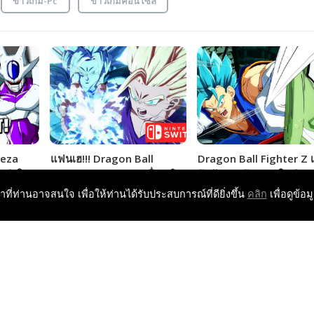
ข่าวเกม-Pc
ข่าวเกมคอนโซล
ieza
แฟนเฮ!!! Dragon Ball
Dragon Ball Fighter Z 
ซย่าใน
Fighter Z [Switch] เลื่อนเปิด
วันอัพเดทตัวละครใหม่ F
r Z
ทดสอบ OBT มาพร้อมโหมด
Zamasu และ SSGSS Veg
หาที่ท่านอาจสนใจ เพื่อให้ท่านได้รับประสบการณ์ที่ดียิ่งขึ้น
คลิก
เพื่อดูข้อม
ใหม่
แล้ว