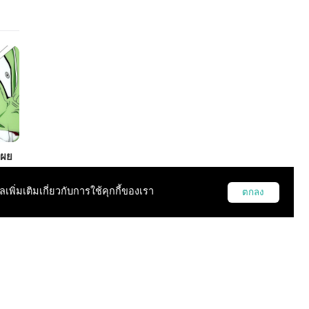
เผย
used
ito
ูลเพิ่มเติมเกี่ยวกับการใช้คุกกี้ของเรา
ตกลง