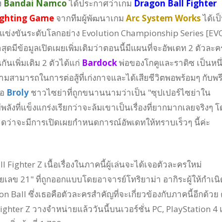
ง
Bandai Namco
ได้ประกาศว่าเกม
Dragon Ball Fighter
ighting Game
จากทีมผู้พัฒนาเกม
Arc System Works
ได้เป
แข่งขันระดับโลกอย่าง Evolution Championship Series [EV
สุดมีข้อมูลเปิดเผยเพิ่มเติมว่าตอนนี้มีแผนที่จะอัพเดท 2 ตัวละค
กันเพิ่มเติม 2 ตัวได้แก่
Bardock
พ่อของโกคูและราดิซ เป็นหนึ
ามสามารถในการต่อสู้ที่เก่งกาจและได้เสียชีวิตพอพร้อมๆ กับพร
ือ
Broly
ชาวไซย่าที่ถูกขนานนามว่าเป็น "ซุปเปอร์ไซย่าใน
ลังที่แข็งแกร่งเรียกว่าจะล้มเขาเป็นเรื่องที่ยากมากเลยจริงๆ 
คาดว่าจะมีการเปิดเผยกำหนดการณ์อัพเดทให้ทราบเร็วๆ นี้ค่ะ
 Fighter Z เนื้อเรื่องในภาคนี้ผู้เล่นจะได้เจอตัวละครใหม่
ายเลข 21" ที่ถูกออกแบบโดยอาจารย์โทริยาม่า อากิระผู้ให้กำเนิ
 Ball ซึ่งเธอคือตัวละครสำคัญที่จะเกี่ยวข้องกับภาคนี้อีกด้วย 
ighter Z วางจำหน่ายแล้ววันนี้บนเวอร์ชั่น PC, PlayStation 4