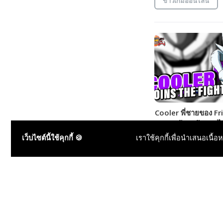
ข่าวเกมออนไลน์
Cooler พี่ชายของ Fr
ตามมาล้างแค้นชาวไ
Dragon Ball Fighte
เว็บไซต์นี้ใช้คุกกี้ 🍪
เราใช้คุกกี้เพื่อนำเสนอเนื้อ