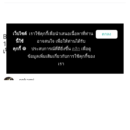
เว็บไซต์
เราใช้คุกกี้เพื่อนำเสนอเนื้อหาที่ท่าน
ตกลง
BlueStacks ประกาศยอดดาวน์โหลดทะยานสู่
นี้ใช้
อาจสนใจ เพื่อให้ท่านได้รับ
1 พันล้านครั้ง พร้อมเปิดตัวเวอร์ชันใหม่ที่แรง
คุกกี้ 🍪
ประสบการณ์ที่ดียิ่งขึ้น
คลิก
เพื่อดู
เร็วกว่าเดิม
ข้อมูลเพิ่มเติมเกี่ยวกับการใช้คุกกี้ของ
เรา
onkami
16 Feb 2021, 23:40:00
ข่าวเกมมือถือ
ข่าวเกมในประเทศ