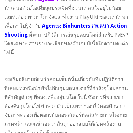
นำเสนอด้วยไอเดียสุดบรรเจิดที่ชวนน่าสนใจอยู่ไม่น้อย
เลยทีเดียว ทามาโมะจังและทีมงาน PlayUlti ขอแนะนำพา
เพื่อนๆ ไปรู้จักกับ
Agents: Biohunters เกมแนว Action
Shooting
ที่จะมาปฏิวัติการเล่นรูปแบบใหม่สำหรับ PvEvP
โดยเฉพาะ ส่วนรายละเอียดของตัวเกมมีเนื้อใจความดังต่อ
ไปนี้
ขอเริ่มอธิบายก่อนว่าคอนเซ็ปต์นั้นเกี่ยวกับทีมปฏิบัติการ
พิเศษแห่งหนึ่งนำทัพไปจับกุมมอนสเตอร์ที่กำลังจู่โจมสถาน
ที่สำคัญต่างๆ ที่หลงเหลืออยู่บนโลกใบนี้ ซึ่งการที่พวกเขา
ต้องจับกุมโดยไม่ฆ่าพวกมัน เป็นเพราะเอาไว้คอยศึกษา +
จับมาทดลองเพื่อต่อกรกับมอนสเตอร์ที่แสนร้ายกาจในภาย
ภาคหน้า และแน่นอนว่ามันถูกออกแบบให้สอดคล้องกฏ
กติกาของตัวเกมอีกด้วยนะคะ