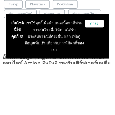
Pvevp
Playstark
Pc-Online
ข่าวเกมออนไลน์
ข่าวเกม-Pc
ข่าวเกมคอนโซล
เว็บไซต์
เราใช้คุกกี้เพื่อนำเสนอเนื้อหาที่ท่าน
ตกลง
นี้ใช้
อาจสนใจ เพื่อให้ท่านได้รับ
คุกกี้ 🍪
ประสบการณ์ที่ดียิ่งขึ้น
คลิก
เพื่อดู
ข้อมูลเพิ่มเติมเกี่ยวกับการใช้คุกกี้ของ
เรา
อัพเดทข้อมูล | Agents: Biohunters เกมยิง
ออนไลน์ Action PvEvP รองรับเซิร์ฟเวอร์เอเชีย
แล้ว
Playulti
09 Jun 2020, 10:12:00
ข่าวเกม PC