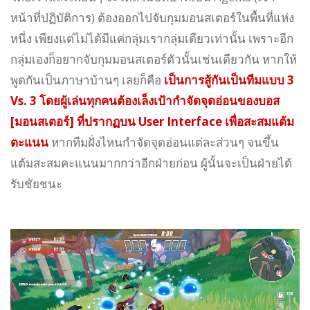
หน้าที่ปฏิบัติการ) ต้องออกไปจับกุมมอนสเตอร์ในพื้นที่แห่ง
หนึ่ง เพียงแต่ไม่ได้มีแค่กลุ่มเรากลุ่มเดียวเท่านั้น เพราะอีก
กลุ่มเองก็อยากจับกุมมอนสเตอร์ตัวนั้นเช่นเดียวกัน หากให้
พูดกันเป็นภาษาบ้านๆ เลยก็คือ
เป็นการสู้กันเป็นทีมแบบ 3
Vs. 3 โดยผู้เล่นทุกคนต้องเล็งเป้ากำจัดจุดอ่อนของบอส
[มอนสเตอร์] ที่ปรากฏบน User Interface เพื่อสะสมแต้ม
ตะแนน
หากทีมฝั่งไหนกำจัดจุดอ่อนแต่ละส่วนๆ จนขึ้น
แต้มสะสมคะแนนมากกว่าอีกฝ่ายก่อน ผู้นั้นจะเป็นฝ่ายได้
รับชัยชนะ