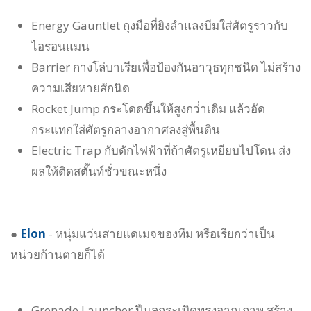
Energy Gauntlet ถุงมือที่ยิงลำแลงบีมใส่ศัตรูราวกับ
ไอรอนแมน
Barrier กางโล่บาเรียเพื่อป้องกันอาวุธทุกชนิด ไม่สร้าง
ความเสียหายสักนิด
Rocket Jump กระโดดขึ้นให้สูงกว่่าเดิม แล้วอัด
กระแทกใส่ศัตรูกลางอากาศลงสู่พื้นดิน
Electric Trap กับดักไฟฟ้าที่ถ้าศัตรูเหยียบไปโดน ส่ง
ผลให้ติดสตั๊นท์ชั่วขณะหนึ่ง
●
Elon
- หนุ่มแว่นสายแดเมจของทีม หรือเรียกว่าเป็น
หน่วยก้านตายก็ได้
Grenade Launcher ปืนลูกระเบิดทรงอาณุภาพ สร้าง