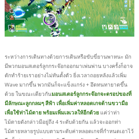
ระหว่างการเดินทางด้วยการเดินหรือขับขี่ยานพาหนะ มัก
มีพวกมอนสเตอร์ลูกกระจ๊อกออกมาเพ่นพ่าน บางครั้งก็อาจ
ดักทำร้ายเราอย่างไม่ทันตั้งตัว ยิ่งเวลาถอยหลังแล้วเพิ่ม
Wave มากขึ้น พวกมันก็จะแข็งแกร่ง + อึดทนทายาดขึ้น
ด้วย ในขณะเดียวกัน
มอนสเตอร์ลูกกระจ๊อกจะดรอปของที่
มีลักษณะลูกกลมๆ สีฟ้า เพื่อเพิ่มค่าหลอดเกจด้านขวามือ
เพื่อใช้ท่าไม้ตาย พร้อมเพิ่มเลเวลให้อีกด้วย
แค่ว่าท่า
ไม้ตายดังกล่าวมีอยู่ถึง 4 ระดับด้วยกัน แล้วจะออกท่า
ไม้ตายหลายรูปแบบตามระดับค่าหลอดเกจที่กำหนดเอาไว้