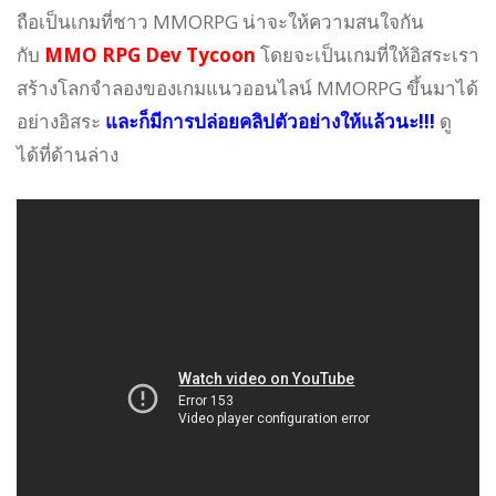
ถือเป็นเกมที่ชาว MMORPG น่าจะให้ความสนใจกัน
กับ
MMO RPG Dev Tycoon
โดยจะเป็นเกมที่ให้อิสระเรา
สร้างโลกจำลองของเกมแนวออนไลน์ MMORPG ขึ้นมาได้
อย่างอิสระ
และก็มีการปล่อยคลิปตัวอย่างให้แล้วนะ!!!
ดู
ได้ที่ด้านล่าง