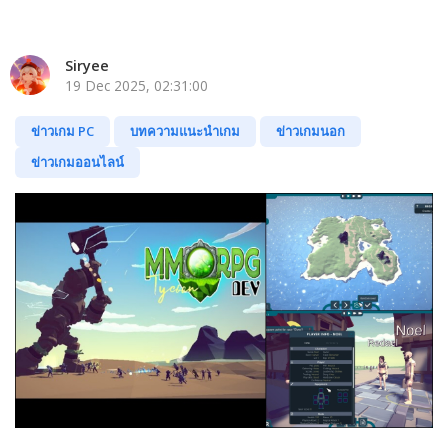
Siryee
19 Dec 2025, 02:31:00
ข่าวเกม PC
บทความแนะนำเกม
ข่าวเกมนอก
ข่าวเกมออนไลน์