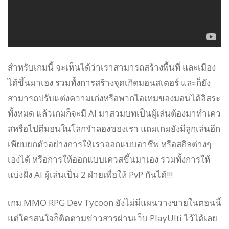
สำหรับเกมนี้ จะเห็นได้ว่าเราสามารถสร้างพื้นที่ และเมือง
ได้ขึ้นมาเอง รวมทั้งการสร้างจุดเกิดมอนสเตอร์ และก็ยัง
สามารถปรับแต่งความเก่งหรือพวกไอเทมของมอนได้อิสระ
ทั้งหมด แล้วเกมก็จะมี AI มาสวมบทเป็นผู้เล่นต้องมาทำเคว
สหรือไปตีมอนในโลกจำลองของเรา แถมเกมยังมีลูกเล่นอีก
เพียบยกตัวอย่างการให้เราออกแบบอาชีพ หรือสกิลต่างๆ
เองได้ หรือการให้ออกแบบเควสขึ้นมาเอง รวมทั้งการให้
แบ่งฝั่ง AI ผู้เล่นเป็น 2 ฝ่ายเพื่อให้ PvP กันได้!!!
เกม MMO RPG Dev Tycoon ยังไม่มีแผนวางขายในตอนนี้
แต่ใครสนใจก็ติดตามข่าวสารผ่านเว็บ PlayUlti ไว้ได้เลย