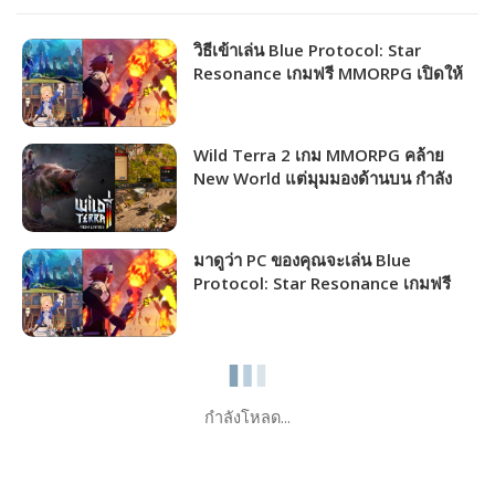
วิธีเข้าเล่น Blue Protocol: Star
Resonance เกมฟรี MMORPG เปิดให้
ชาวไทยเล่นได้แล้ว!!!
Wild Terra 2 เกม MMORPG คล้าย
New World แต่มุมมองด้านบน กำลัง
แจกฟรีให้รับไปเล่นได้ถาวร!!!
มาดูว่า PC ของคุณจะเล่น Blue
Protocol: Star Resonance เกมฟรี
MMORPG เปิดให้เล่นไม่กี่วันนี้ได้ภาพ
ระดับไหน!!!
กำลังโหลด...