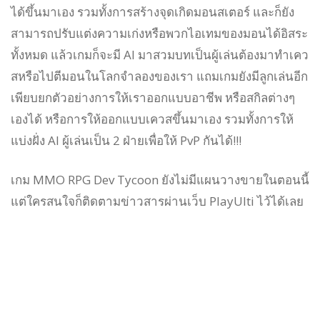
ได้ขึ้นมาเอง รวมทั้งการสร้างจุดเกิดมอนสเตอร์ และก็ยัง
สามารถปรับแต่งความเก่งหรือพวกไอเทมของมอนได้อิสระ
ทั้งหมด แล้วเกมก็จะมี AI มาสวมบทเป็นผู้เล่นต้องมาทำเคว
สหรือไปตีมอนในโลกจำลองของเรา แถมเกมยังมีลูกเล่นอีก
เพียบยกตัวอย่างการให้เราออกแบบอาชีพ หรือสกิลต่างๆ
เองได้ หรือการให้ออกแบบเควสขึ้นมาเอง รวมทั้งการให้
แบ่งฝั่ง AI ผู้เล่นเป็น 2 ฝ่ายเพื่อให้ PvP กันได้!!!
เกม MMO RPG Dev Tycoon ยังไม่มีแผนวางขายในตอนนี้
แต่ใครสนใจก็ติดตามข่าวสารผ่านเว็บ PlayUlti ไว้ได้เลย