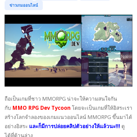
ข่าวเกมออนไลน์
ถือเป็นเกมที่ชาว MMORPG น่าจะให้ความสนใจกัน
กับ
MMO RPG Dev Tycoon
โดยจะเป็นเกมที่ให้อิสระเรา
สร้างโลกจำลองของเกมแนวออนไลน์ MMORPG ขึ้นมาได้
อย่างอิสระ
และก็มีการปล่อยคลิปตัวอย่างให้แล้วนะ!!!
ดู
ได้ที่ด้านล่าง