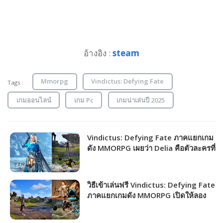
อ้างอิง :
steam
Mmorpg
Vindictus: Defying Fate
Tags :
เกมออนไลน์
เกม Pc
เกมน่าเล่นปี 2025
Vindictus: Defying Fate ภาคแยกเกม
ดัง MMORPG เผยว่า Delia คือตัวละครที่
คนเลือกเล่นเยอะสุดในช่วง Alpha
Test!!!
วิธีเข้าเล่นฟรี Vindictus: Defying Fate
ภาคแยกเกมดัง MMORPG เปิดให้ลอง
เล่น 9 วัน!!!