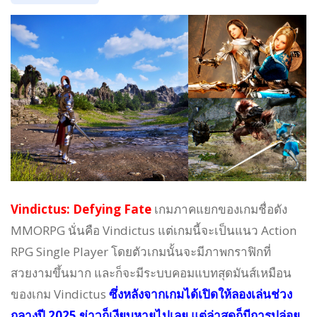
Vindictus: Defying Fate
เกมภาคแยกของเกมชื่อดัง
MMORPG นั่นคือ Vindictus แต่เกมนี้จะเป็นแนว Action
RPG Single Player โดยตัวเกมนั้นจะมีภาพกราฟิกที่
สวยงามขึ้นมาก และก็จะมีระบบคอมแบทสุดมันส์เหมือน
ของเกม Vindictus
ซึ่งหลังจากเกมได้เปิดให้ลองเล่นช่วง
กลางปี 2025 ข่าวก็เงียบหายไปเลย แต่ล่าสุดก็มีการปล่อย