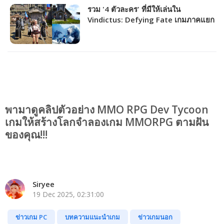
รวม '4 ตัวละคร' ที่มีให้เล่นใน
Vindictus: Defying Fate เกมภาคแยก
MMORPG กำลังจะเปิดให้ลองเล่นแล้ว!
พามาดูคลิปตัวอย่าง MMO RPG Dev Tycoon
เกมให้สร้างโลกจำลองเกม MMORPG ตามฝัน
ของคุณ!!!
Siryee
19 Dec 2025, 02:31:00
ข่าวเกม PC
บทความแนะนำเกม
ข่าวเกมนอก