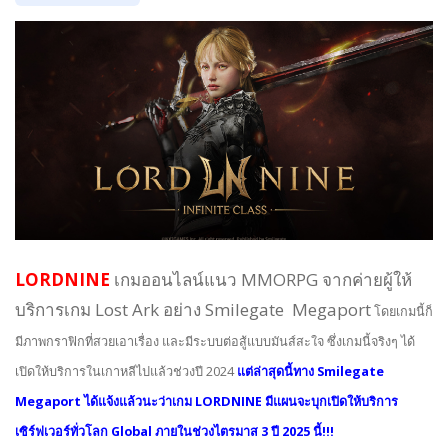
LORDNINE
เกมออนไลน์แนว MMORPG จากค่ายผู้ให้
บริการเกม Lost Ark อย่าง Smilegate
Megaport
โดยเกมนี้ก็
มีภาพกราฟิกที่สวยเอาเรื่อง และมีระบบต่อสู้แบบมันส์สะใจ ซึ่งเกมนี้จริงๆ ได้
เปิดให้บริการในเกาหลีไปแล้วช่วงปี 2024
แต่ล่าสุดนี้ทาง Smilegate
Megaport ได้แจ้งแล้วนะว่าเกม LORDNINE มีแผนจะบุกเปิดให้บริการ
เซิร์ฟเวอร์ทั่วโลก Global ภายในช่วงไตรมาส 3 ปี 2025 นี้!!!