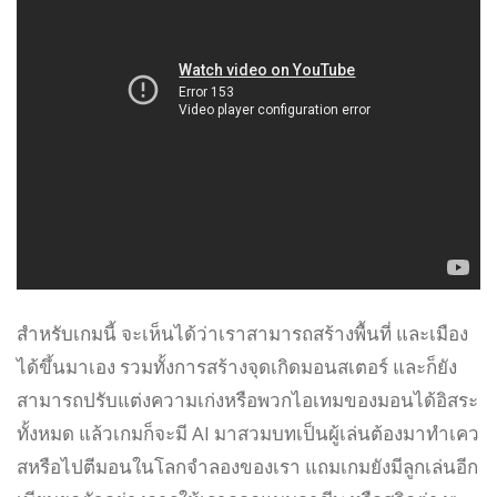
สำหรับเกมนี้ จะเห็นได้ว่าเราสามารถสร้างพื้นที่ และเมือง
ได้ขึ้นมาเอง รวมทั้งการสร้างจุดเกิดมอนสเตอร์ และก็ยัง
สามารถปรับแต่งความเก่งหรือพวกไอเทมของมอนได้อิสระ
ทั้งหมด แล้วเกมก็จะมี AI มาสวมบทเป็นผู้เล่นต้องมาทำเคว
สหรือไปตีมอนในโลกจำลองของเรา แถมเกมยังมีลูกเล่นอีก