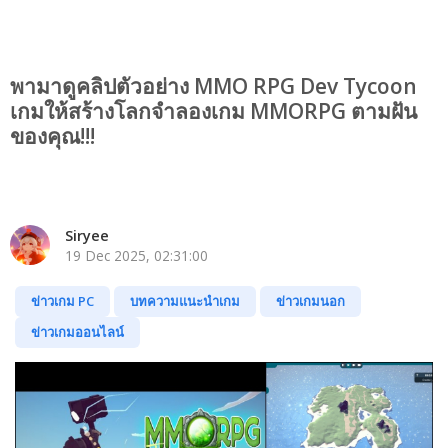
พามาดูคลิปตัวอย่าง MMO RPG Dev Tycoon
เกมให้สร้างโลกจำลองเกม MMORPG ตามฝัน
ของคุณ!!!
Siryee
19 Dec 2025, 02:31:00
ข่าวเกม PC
บทความแนะนำเกม
ข่าวเกมนอก
ข่าวเกมออนไลน์