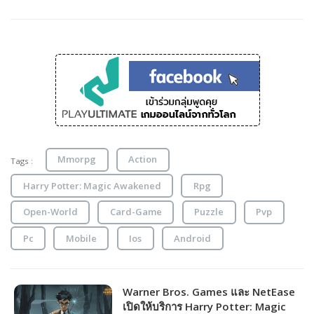
Mmorpg
Action
Tags :
Harry Potter: Magic Awakened
Rpg
Open-World
Card-Game
Puzzle
Pvp
Pc
Mobile
Ios
Android
Warner Bros. Games และ NetEase
เปิดให้บริการ Harry Potter: Magic