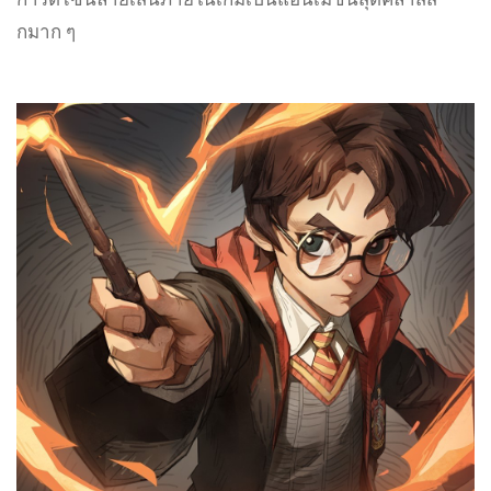
กมาก ๆ