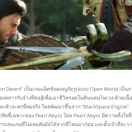
on Desert” เป็นเกมแอ็คชันผจญภัยรูปแบบ Open World เป็นก
งทหารรับจ้างที่ต่อสู้เพื่อเอาชีวิตรอดในดินแดนไพเวล ด้วยเนื้
ละตัวละครที่สมจริง โดยพัฒนาขึ้นจาก “BlackSpace Engine”
กสิทธิ์เฉพาะของ Pearl Abyss โดย Pearl Abyss มีความตั้งใจที
ล่นเกมที่ไม่เคยสัมผัสได้จากที่ไหนมาก่อน และตั้งเป้าที่จะวา