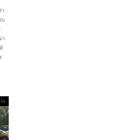
่า
รอบ
ร
น่า
ห้
ร