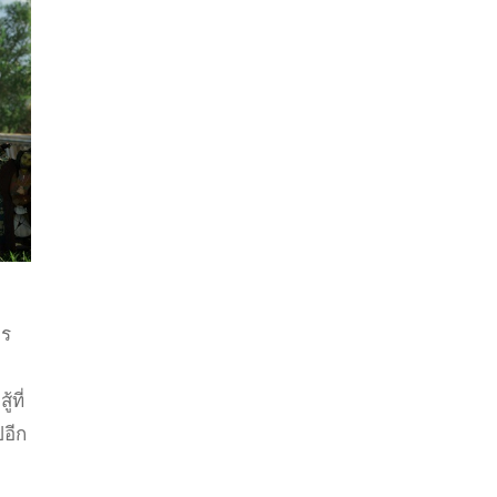
าร
ที่
อีก