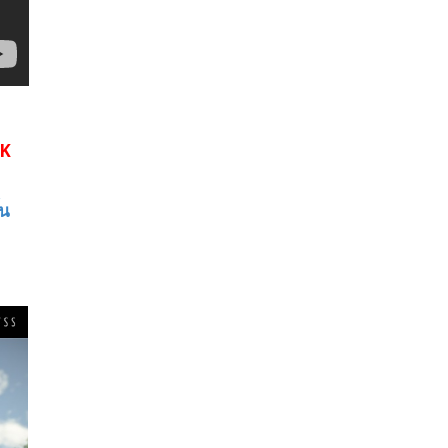
4K
ว
้น