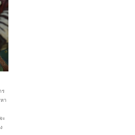
าร
อหา
่จะ
ง