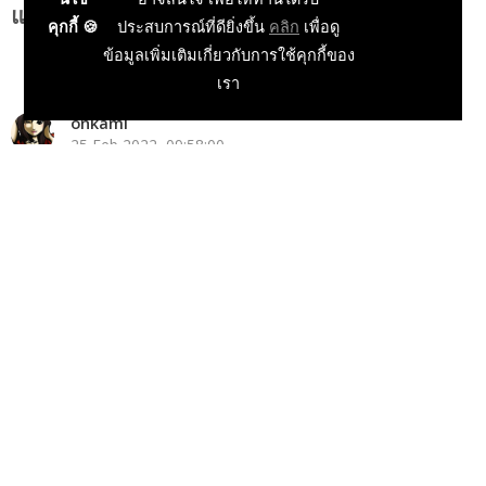
แพลตฟอร์ม!
คุกกี้ 🍪
ประสบการณ์ที่ดียิ่งขึ้น
คลิก
เพื่อดู
ข้อมูลเพิ่มเติมเกี่ยวกับการใช้คุกกี้ของ
เรา
onkami
25 Feb 2022, 09:58:00
ข่าวเกม PC
ข่าวเกมมือถือ
ข่าวเกม Console
บทความแนะนำเกม
ข่าวเกมนอก
เกมพรีวิว
ข่าวเกมออนไลน์