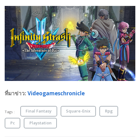
ที่มาข่าว:
Videogameschronicle
Final Fantasy
Square-Enix
Rpg
Tags :
Pc
Playstation