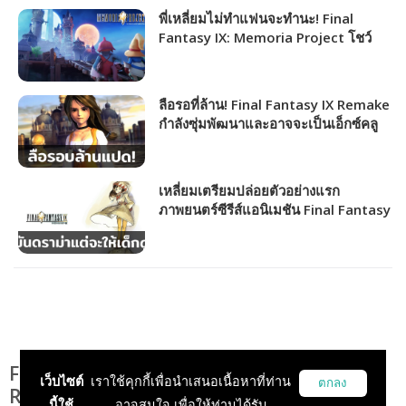
พี่เหลี่ยมไม่ทำแฟนจะทำนะ! Final
Fantasy IX: Memoria Project โชว์
เกมเพลย์ 25 นาทีจากนักพัฒนา 50 ชีวิต
ลือรอที่ล้าน! Final Fantasy IX Remake
กำลังซุ่มพัฒนาและอาจจะเป็นเอ็กซ์คลู
ซีฟ PlayStation เท่านั้น
เหลี่ยมเตรียมปล่อยตัวอย่างแรก
ภาพยนตร์ซีรีส์แอนิเมชัน Final Fantasy
IX เร็ว ๆ นี้ แต่เนื้อหาให้เด็กดู!?
Final Fantasy VI Pixel Remastered เกม
เว็บไซต์
เราใช้คุกกี้เพื่อนำเสนอเนื้อหาที่ท่าน
ตกลง
RPG ระดับตำนานวางจำหน่ายแล้ววันนี้ทุก
นี้ใช้
อาจสนใจ เพื่อให้ท่านได้รับ