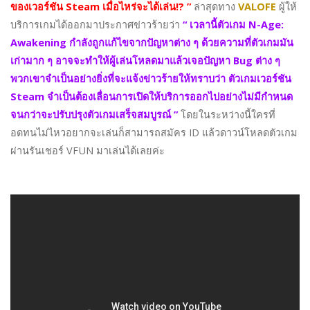
ของเวอร์ชัน Steam เมื่อไหร่จะได้เล่น!? ”
ล่าสุดทาง
VALOFE
ผู้ให้
บริการเกมได้ออกมาประกาศข่าวร้ายว่า
“ เวลานี้ตัวเกม N-Age:
Awakening กำลังถูกแก้ไขจากปัญหาต่าง ๆ ด้วยความที่ตัวเกมมัน
เก่ามาก ๆ อาจจะทำให้ผู้เล่นโหลดมาแล้วเจอปัญหา Bug ต่าง ๆ
พวกเขาจำเป็นอย่างยิ่งที่จะแจ้งข่าวร้ายให้ทราบว่า ตัวเกมเวอร์ชัน
Steam จำเป็นต้องเลื่อนการเปิดให้บริการออกไปอย่างไม่มีกำหนด
จนกว่าจะปรับปรุงตัวเกมเสร็จสมบูรณ์ ”
โดยในระหว่างนี้ใครที่
อดทนไม่ไหวอยากจะเล่นก็สามารถสมัคร ID แล้วดาวน์โหลดตัวเกม
ผ่านรันเชอร์ VFUN มาเล่นได้เลยค่ะ