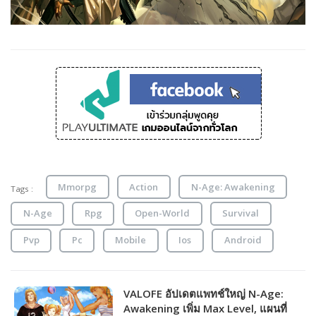
Mmorpg
Action
N-Age: Awakening
Tags :
N-Age
Rpg
Open-World
Survival
Pvp
Pc
Mobile
Ios
Android
VALOFE อัปเดตแพทช์ใหญ่ N-Age:
Awakening เพิ่ม Max Level, แผนที่