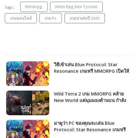
Mmorpg
Mmo Rpg Dev Tycoon
Tags :
เกมออนไลน์
เกม Pc
เกมน่าเล่นปี 2025
วิธีเข้าเล่น Blue Protocol: Star
Resonance เกมฟรี MMORPG เปิดให้
ชาวไทยเล่นได้แล้ว!!!
Wild Terra 2 เกม MMORPG คล้าย
New World แต่มุมมองด้านบน กำลัง
แจกฟรีให้รับไปเล่นได้ถาวร!!!
มาดูว่า PC ของคุณจะเล่น Blue
Protocol: Star Resonance เกมฟรี
MMORPG เปิดให้เล่นไม่กี่วันนี้ได้ภาพ