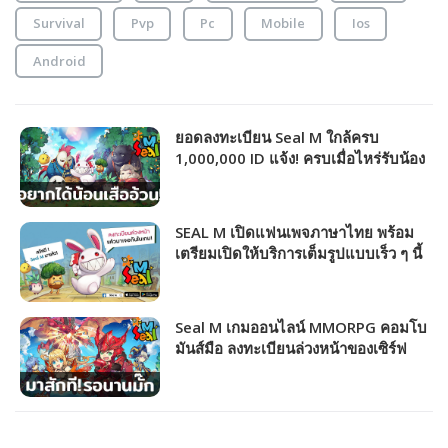
Survival
Pvp
Pc
Mobile
Ios
Android
ยอดลงทะเบียน Seal M ใกล้ครบ
1,000,000 ID แจ้ง! ครบเมื่อไหร่รับน้อง
เสืออ้วนสุดน่ารักไปได้เลย!
SEAL M เปิดแฟนเพจภาษาไทย พร้อม
เตรียมเปิดให้บริการเต็มรูปแบบเร็ว ๆ นี้
Seal M เกมออนไลน์ MMORPG คอมโบ
มันส์มือ ลงทะเบียนล่วงหน้าของเซิร์ฟ
SEA เจอกันเมษายนนี้!