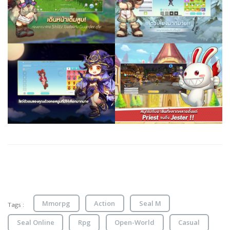
Mmorpg
Action
Seal M
Tags :
Seal Online
Rpg
Open-World
Casual