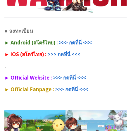
●
ลงทะเบียน
► Android (สโตร์ไทย) :
>>> กดที่นี่ <<<
► iOS (สโตร์ไทย) :
>>> กดที่นี่ <<<
.
► Official Website :
>>> กดที่นี่ <<<
► Official Fanpage :
>>> กดที่นี่ <<<