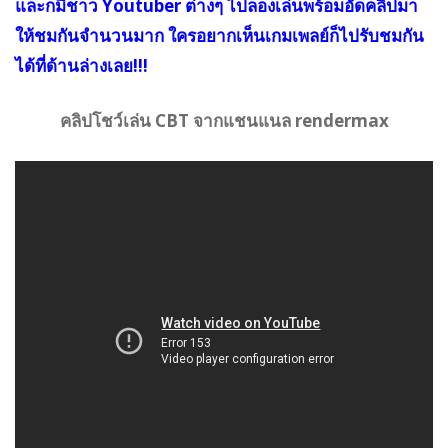
และก็มีชาว Youtuber ต่างๆ ไปลองเล่นพร้อมอัดคลิปมา
ให้ชมกันจำนวนมาก ใครอยากเห็นเกมเพลย์ก็ไปรับชมกัน
ได้ที่ด้านล่างเลย!!!
คลิปโชว์เล่น CBT จากแชนแนล rendermax