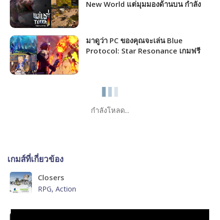
New World แต่มุมมองด้านบน กำลัง
แจกฟรีให้รับไปเล่นได้ถาวร!!!
มาดูว่า PC ของคุณจะเล่น Blue
Protocol: Star Resonance เกมฟรี
MMORPG เปิดให้เล่นไม่กี่วันนี้ได้ภาพ
ระดับไหน!!!
กำลังโหลด...
เกมส์ที่เกี่ยวข้อง
Closers
RPG, Action
Lost Ark