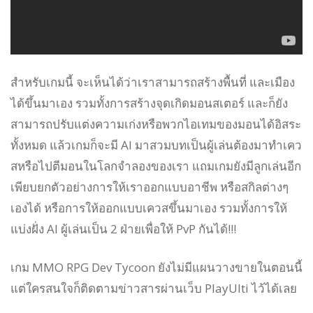
สำหรับเกมนี้ จะเห็นได้ว่าเราสามารถสร้างพื้นที่ และเมือง
ได้ขึ้นมาเอง รวมทั้งการสร้างจุดเกิดมอนสเตอร์ และก็ยัง
สามารถปรับแต่งความเก่งหรือพวกไอเทมของมอนได้อิสระ
ทั้งหมด แล้วเกมก็จะมี AI มาสวมบทเป็นผู้เล่นต้องมาทำเคว
สหรือไปตีมอนในโลกจำลองของเรา แถมเกมยังมีลูกเล่นอีก
เพียบยกตัวอย่างการให้เราออกแบบอาชีพ หรือสกิลต่างๆ
เองได้ หรือการให้ออกแบบเควสขึ้นมาเอง รวมทั้งการให้
แบ่งฝั่ง AI ผู้เล่นเป็น 2 ฝ่ายเพื่อให้ PvP กันได้!!!
เกม MMO RPG Dev Tycoon ยังไม่มีแผนวางขายในตอนนี้
แต่ใครสนใจก็ติดตามข่าวสารผ่านเว็บ PlayUlti ไว้ได้เลย