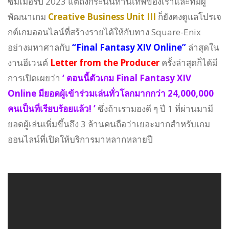
ซัมเมอร์ปี 2023 แต่ถึงกระนั้นท่านเทพของเราและทีมผู้
พัฒนาเกม
Creative Business Unit III
ก็ยังคงดูแลโปรเจ
กต์เกมออนไลน์ที่สร้างรายได้ให้กับทาง Square-Enix
อย่างมหาศาลกับ
“Final Fantasy XIV Online”
ล่าสุดใน
งานอีเวนต์
Letter from the Producer
ครั้งล่าสุดก็ได้มี
การเปิดเผยว่า
‘ ตอนนี้ตัวเกม Final Fantasy XIV
Online มียอดผู้เข้าร่วมเล่นทั่วโลกมากกว่า 24,000,000
คนเป็นที่เรียบร้อยแล้ว! ’
ซึ่งถ้าเรามองดี ๆ ปี 1 ที่ผ่านมามี
ยอดผู้เล่นเพิ่มขึ้นถึง 3 ล้านคนถือว่าเยอะมากสำหรับเกม
ออนไลน์ที่เปิดให้บริการมาหลากหลายปี