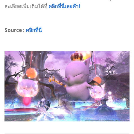
ละเอียดเพิ่มเติมได้ที่
คลิกที่นี่เลยค๊า!
Source :
คลิกที่นี่