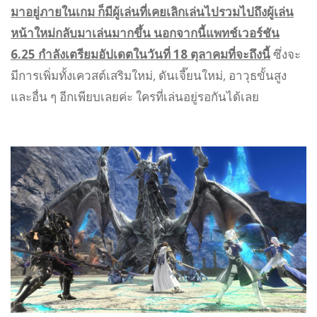
มาอยู่ภายในเกม ก็มีผู้เล่นที่เคยเลิกเล่นไปรวมไปถึงผู้เล่น
หน้าใหม่กลับมาเล่นมากขึ้น นอกจากนี้แพทช์เวอร์ชัน
6.25 กำลังเตรียมอัปเดตในวันที่ 18 ตุลาคมที่จะถึงนี้
ซึ่งจะ
มีการเพิ่มทั้งเควสต์เสริมใหม่, ดันเจี๊ยนใหม่, อาวุธขั้นสูง
และอื่น ๆ อีกเพียบเลยค่ะ ใครที่เล่นอยู่รอกันได้เลย