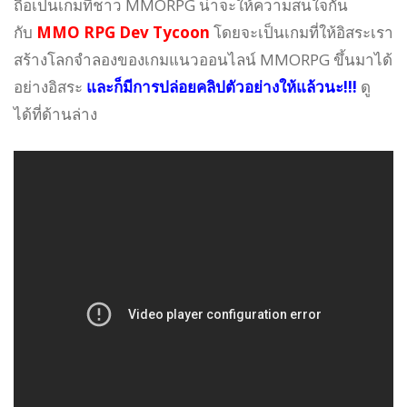
ถือเป็นเกมที่ชาว MMORPG น่าจะให้ความสนใจกัน
กับ
MMO RPG Dev Tycoon
โดยจะเป็นเกมที่ให้อิสระเรา
สร้างโลกจำลองของเกมแนวออนไลน์ MMORPG ขึ้นมาได้
อย่างอิสระ
และก็มีการปล่อยคลิปตัวอย่างให้แล้วนะ!!!
ดู
ได้ที่ด้านล่าง