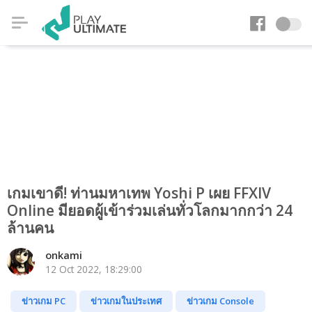
เกมเขาดี! ท่านมหาเทพ Yoshi P เผย FFXIV
Online มียอดผู้เข้าร่วมเล่นทั่วโลกมากกว่า 24
ล้านคน
onkami
12 Oct 2022, 18:29:00
ข่าวเกม PC
ข่าวเกมในประเทศ
ข่าวเกม Console