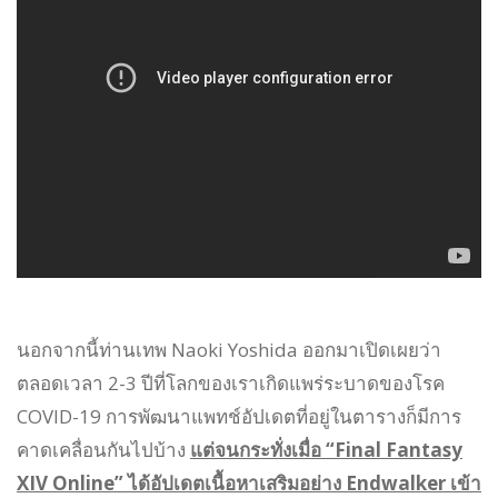
นอกจากนี้ท่านเทพ Naoki Yoshida ออกมาเปิดเผยว่า
ตลอดเวลา 2-3 ปีที่โลกของเราเกิดแพร่ระบาดของโรค
COVID-19 การพัฒนาแพทช์อัปเดตที่อยู่ในตารางก็มีการ
คาดเคลื่อนกันไปบ้าง
แต่จนกระทั่งเมื่อ “Final Fantasy
XIV Online” ได้อัปเดตเนื้อหาเสริมอย่าง Endwalker เข้า