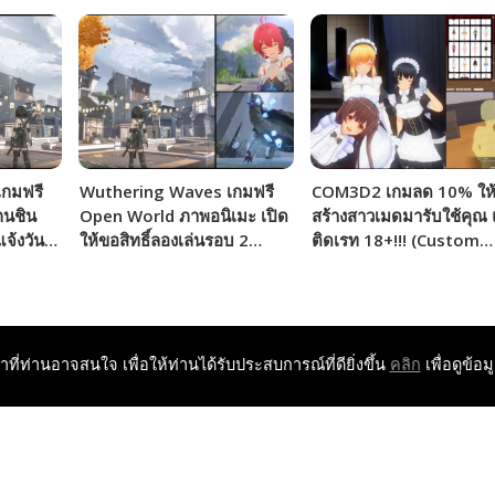
กมฟรี
Wuthering Waves เกมฟรี
COM3D2 เกมลด 10% ให
กนชิน
Open World ภาพอนิเมะ เปิด
สร้างสาวเมดมารับใช้คุณ
จ้งวัน
ให้ขอสิทธิ์ลองเล่นรอบ 2
ติดเรท 18+!!! (Custom
แล้ว!!!
Order Maid 3D2 It's Ni
Magic)
หาที่ท่านอาจสนใจ เพื่อให้ท่านได้รับประสบการณ์ที่ดียิ่งขึ้น
คลิก
เพื่อดูข้อม