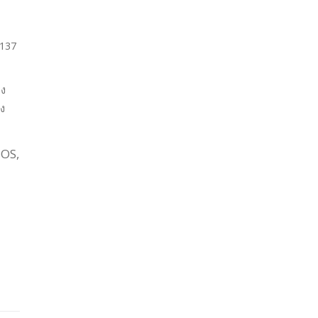
 137
าง
่ง
iOS,