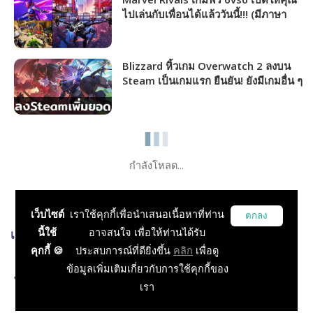
ไปเล่นกับเพื่อนได้แล้ววันนี้!!! (มีภาษา
ไทย)
Blizzard หิ้วเกม Overwatch 2 ลงบน
Steam เป็นเกมแรก ยืนยัน! ยังมีเกมอื่น ๆ
จ่อลงขยายฐานผู้เล่นอีกเพียบ
กำลังโหลด...
เว็บไซต์
เราใช้คุกกี้เพื่อนำเสนอเนื้อหาที่ท่าน
ตกลง
นี้ใช้
อาจสนใจ เพื่อให้ท่านได้รับ
เกมส์ที่เกี่ยวข้อง
คุกกี้ 🍪
ประสบการณ์ที่ดียิ่งขึ้น
คลิก
เพื่อดู
Overwatch
ข้อมูลเพิ่มเติมเกี่ยวกับการใช้คุกกี้ของ
MOBA, Shooting
เรา