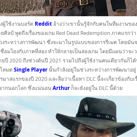
ผู้ใช้งานบอร์ด
Reddit
อ้างว่าเขานั้นรู้จักกับคนในทีมงานขอ
ฝ่ายศิลป์ พูดถึงเรื่องของเกม Red Dead Redemption ภาคแรกว่า
นช่วงระหว่างการพัฒนา ซึ่งจะมาในรูปแบบของการรีเมค โดยมัน
ชื่อมโยงกับภาคที่สอง ทำให้กลายเป็นสองเกม โดยมีแผนว่าจะ
ปี 2020 ถึงช่วงต้นปี 2021 รวมไปถึงผู้ใช้งานคนเดียวกันก็ได
โหมด
Single Player
นั้นกำลังอยู่ในช่วงระหว่างการพัฒนาอยู่ ซ
มาสแรกของปี 2020 และลือว่าเนื้อหา DLC นี้จะเกี่ยวข้องกับเรื
จากนอกโลก ซึ่งแน่นอน
Arthur
ก็จะยังอยู่ใน DLC นี้ด้วย