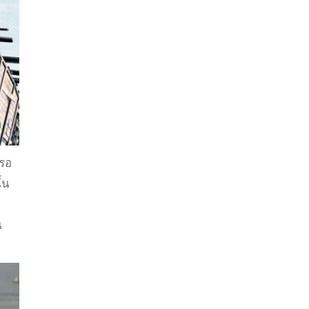
นรอ
้น
น