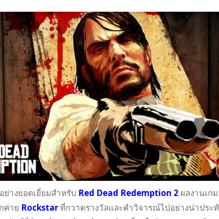
ย่างยอดเยี่ยมสำหรับ
Red Dead Redemption 2
ผลงานเกม
กค่าย
Rockstar
ที่กวาดรางวัลและคำวิจารณ์ไปอย่างน่าประท