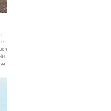
ง
จะ
วาง
้บอก
ึ่ง
่อง