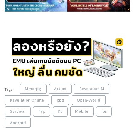
Mmorpg
Action
Revelation M
Tags :
Revelation Online
Rpg
Open-World
Survival
Pvp
Pc
Mobile
Ios
Android