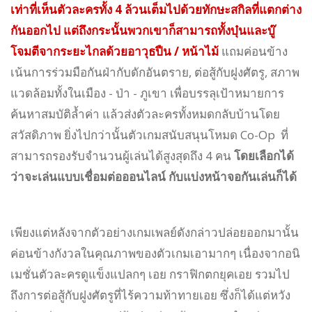
เท่าที่เห็นตัวละครทั้ง 4 ล้วนเต็มไปด้วยทักษะสกิลที่แตกต่าง
กันออกไป แต่ถึงกระนั้นพวกเขาก็สามารถทั้งบุ๋นและบู๊
โจมตีจากระยะไกลด้วยอาวุธปืน / หน้าไม้
แถมค่อนข้าง
เน้นการร่วมมือกันฝ่ากับดักอันตราย, ต่อสู้กับฝูงศัตรู, สภาพ
แวดล้อมทั้งในเมือง - ป่า - ภูเขา เพื่อบรรลุเป้าหมายการ
ค้นหาสมบัติล้ำค่า แล้วส่งตัวละครทั้งหมดกลับบ้านโดย
สวัสดิภาพ ยิ่งไปกว่านั้นตัวเกมสนับสนุนโหมด Co-Op ที่
สามารถรองรับจำนวนผู้เล่นได้สูงสุดถึง 4 คน
โดยเลือกได้
ว่าจะเล่นแบบเชื่อมต่อออนไลน์ กับแบ่งหน้าจอกันเล่นก็ได้
เพียงแต่หลังจากตัวอย่างเกมเพลย์ดังกล่าวปล่อยออกมานั้น
ค่อนข้างกังวลในคุณภาพของตัวเกมเอามากๆ เนื่องจากอนิ
เมชั่นตัวละครดูแข็งแปลกๆ เอย กราฟิกตกยุคเอย รวมไป
ถึงการต่อสู้กับฝูงศัตรูที่ไร้ความท้าทายเอย ซึ่งก็ได้แต่หวัง