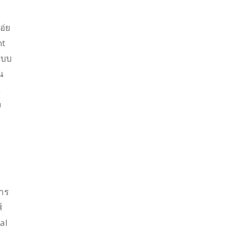
อ่ย
nt
แบบ
น
น
ง
การ
์
al