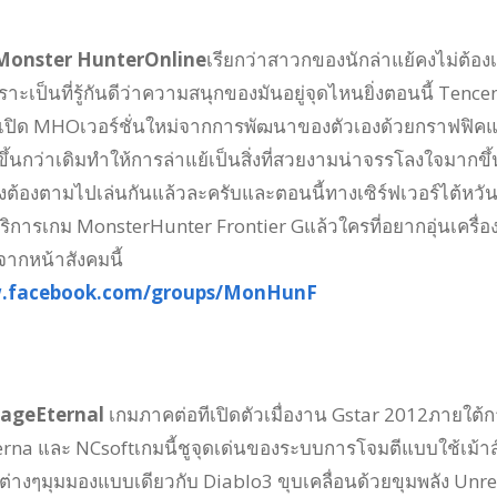
: Monster HunterOnline
เรียกว่าสาวกของนักล่าแย้คงไม่ต้องเ
เป็นที่รู้กันดีว่าความสนุกของมันอยู่จุดไหนยิ่งตอนนี้ Tence
เปิด MHOเวอร์ชั่นใหม่จากการพัฒนาของตัวเองด้วยกราฟฟิค
ึ้นกว่าเดิมทำให้การล่าแย้เป็นสิ่งที่สวยงามน่าจรรโลงใจมากขึ้
งต้องตามไปเล่นกันแล้วละครับและตอนนี้ทางเซิร์ฟเวอร์ไต้หวั
บริการเกม MonsterHunter Frontier Gแล้วใครที่อยากอุ่นเครื่อ
ากหน้าสังคมนี้
w.facebook.com/groups/MonHunF
ineageEternal
เกมภาคต่อทีเปิดตัวเมื่องาน Gstar 2012ภายใต้
rna และ NCsoftเกมนี้ชูจุดเด่นของระบบการโจมตีแบบใช้เม้าส
ดต่างๆมุมมองแบบเดียวกับ Diablo3 ขุบเคลื่อนด้วยขุมพลัง Unre