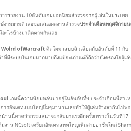
การรายงาน 10อันดับเกมยอดนิยมสำรวจจากผู้เล่นในประเทศ
ด้ฤกษ์งามยามดี เลยขอเสนอผลงานสำรวจ
ประจำเดือนพฤศจิกายน
มีอะไรบ้างมาติดตามกันเลย
 : Wolrd ofWarcraft
ติดโผมาแบบฉิวเฉียดกับอันดับที่ 11 กับ
ี่มีระบบในเกมมากมายถึงแม้จะเก่าแต่ก็ถือว่ายังครองใจผู้เล่น
soul
เกมนี้ความนิยมหล่นมาอยู่ในอันดับที่9 ประจำเดือนนี้สาเห
ีการอัพเดทแบบใหญ่บึ้มๆมานานเลยทำให้ผู้เล่นร้างลากันไปพอ
้านนี้คาดว่ากระแสน่าจะกลับมาแรงอีกครั้งเพราะในวันที่17
ีมงาน NCsoft เตรียมอัพเดทแพทใหญ่เพิ่มสายอาชีพใหม่ Sha