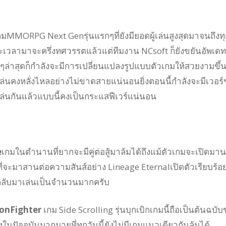
มMMORPG Next Genรุ่นแรกๆที่ยังมียอดผู้เล่นสูงสุดมาจนถึงทุ
ยะเวลามาจะครึ่งทศวรรตแล้วแต่ทีมงาน NCsoft ก็ยังขยันอัพเดท
อยๆล่าสุดก็กำลังจะมีการเปลี่ยนแปลงรูปแบบตัวเกมให้สวยงามขึ้
ล่นคงหลั่งไหลอย่างไม่ขาดสายแน่นอนยิ่งตอนนี้กำลังจะมีเวอร์ช
เล่นกันแล้วแบบนี้คงเป็นกระแสฟีเวร์แน่นอน
e
เกมในตำนานที่ยากจะมีคู่ต่อสู้มาล้มได้ถึงแม้ตัวเกมจะเปิดมา
ี่จะมาสานต่อความสันส์อย่าง Lineage Eternalเปิดตัวเรียบร้อ
ล่นกลับมาเล่นเป็นจำนวนมากครับ
eonFighter
เกม Side Scrolling รุ่นบุกเบิกเกมนี้ถือเป็นต้นฉบั
ในปัจจุบันมากมายที่ทุกวันนี้ยังไม่มีเกมแนวเดียวกันล้มได้