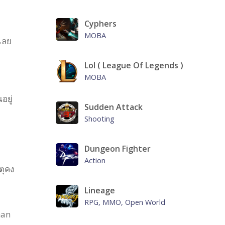
Cyphers
MOBA
เลย
Lol ( League Of Legends )
MOBA
อยู่
Sudden Attack
Shooting
Dungeon Fighter
Action
ตุคง
Lineage
RPG, MMO, Open World
man