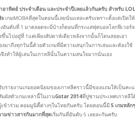
ำอาทิตย์ ประจำเดือน และประจำปีเลย
แล้วกันครับ สำหรับ LOL
ds
เกมMOBAที่สุดในตอนนี้เลยนั่นแหละครับเพราะตั้งแต่เปิดให้
งอันดับที่ 1 มาตลอดจะมีบ้างก็ตอนที่กระแสฟุตบอลโลกฟีเวอร์
ขึ้นไปอยู๋ที่ 1แค่เพียงสัปดาห์เดียวหลังจากนั้นก็โดนสอยเอา
มาถึงทุกวันนี้ด้วยตัวเกมที่มีความสนุกในการเล่นและต้องใช้
จึงทำให้ผู้เล่นในเกาหลีนั้นในความสนใจมากนั่นเอง
รับรายงานเกมยอดนิยมของเกาหลีคราวนี้มีของแถมให้เป็นคะ
ัมผัสตัวเกมเหล่านี้ในงาน
Gstar 2014
ที่ปูซานประเทศเกาหลีใต
เข้าร่วม คอมมูนิตี้ต่างๆในไทยกันครับ โดยตอนนี้มี
5 เกมหลักๆท
ตามข่าวสารกันมากที่สุด
เริ่มกันที่อันดับ 5 เลยละกันครับ