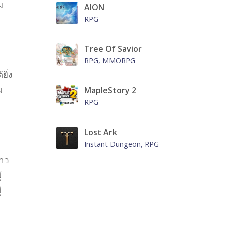
ม
AION
RPG
Tree Of Savior
RPG, MMORPG
ิ่ง
ม
MapleStory 2
RPG
Lost Ark
Instant Dungeon, RPG
ชาว
้
่