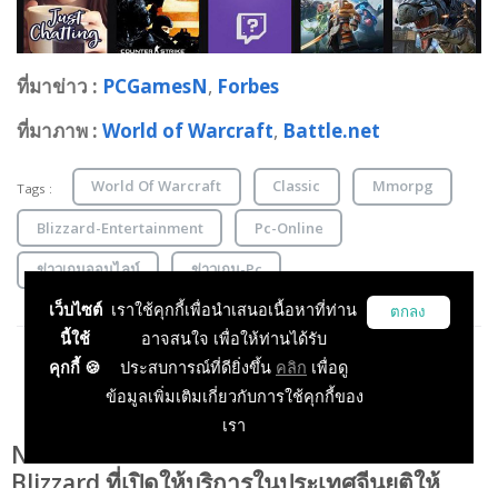
ที่มาข่าว :
PCGamesN
,
Forbes
ที่มาภาพ :
World of Warcraft
,
Battle.net
World Of Warcraft
Classic
Mmorpg
Tags :
Blizzard-Entertainment
Pc-Online
ข่าวเกมออนไลน์
ข่าวเกม-Pc
เว็บไซต์
เราใช้คุกกี้เพื่อนำเสนอเนื้อหาที่ท่าน
ตกลง
นี้ใช้
อาจสนใจ เพื่อให้ท่านได้รับ
คุกกี้ 🍪
ประสบการณ์ที่ดียิ่งขึ้น
คลิก
เพื่อดู
ข้อมูลเพิ่มเติมเกี่ยวกับการใช้คุกกี้ของ
เรา
NetEase ลงฟ้าผ่ากลางใจ! เกมในเครือ
Blizzard ที่เปิดให้บริการในประเทศจีนยุติให้