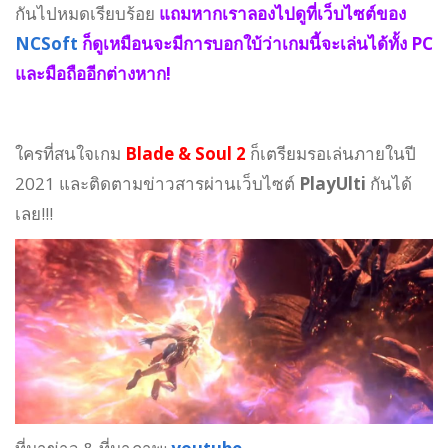
กันไปหมดเรียบร้อย
แถมหากเราลองไปดูที่เว็บไซต์ของ
NCSoft
ก็ดูเหมือนจะมีการบอกใบ้ว่าเกมนี้จะเล่นได้ทั้ง PC
และมือถืออีกต่างหาก!
ใครที่สนใจเกม
Blade & Soul 2
ก็เตรียมรอเล่นภายในปี
2021 และติดตามข่าวสารผ่านเว็บไซต์
PlayUlti
กันได้
เลย!!!