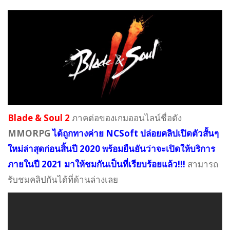
Blade & Soul 2
ภาคต่อของเกมออนไลน์ชื่อดัง
MMORPG
ได้ถูกทางค่าย NCSoft ปล่อยคลิปเปิดตัวสั้นๆ
ใหม่ล่าสุดก่อนสิ้นปี 2020 พร้อมยืนยันว่าจะเปิดให้บริการ
ภายในปี 2021 มาให้ชมกันเป็นที่เรียบร้อยแล้ว!!!
สามารถ
รับชมคลิปกันได้ที่ด้านล่างเลย