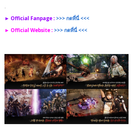
.
► Official Fanpage :
>>> กดที่นี่ <<<
► Official Website :
>>> กดที่นี่ <<<