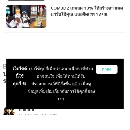
COM3D2 เกมลด 10% ให้สร้างสาวเมด
มารับใช้คุณ และติดเรท 18+!!!
(Custom Order Maid 3D2 It's Night
Magic)
Bay Riffer จับมือ CosDukdik ประกาศจัด
เว็บไซต์
เราใช้คุกกี้เพื่อนำเสนอเนื้อหาที่ท่าน
ตกลง
ประกวดคอสเพลย์การ์ตูนยุค 80’ - 90’ ชิงเงิน
นี้ใช้
อาจสนใจ เพื่อให้ท่านได้รับ
รางวัลกว่า 1 แสนบาท!
คุกกี้ 🍪
ประสบการณ์ที่ดียิ่งขึ้น
คลิก
เพื่อดู
ข้อมูลเพิ่มเติมเกี่ยวกับการใช้คุกกี้ของ
เรา
onkami
15 Jul 2023, 11:00:00
ข่าวเกม PC
ข่าวเกมมือถือ
ข่าวเกมในประเทศ