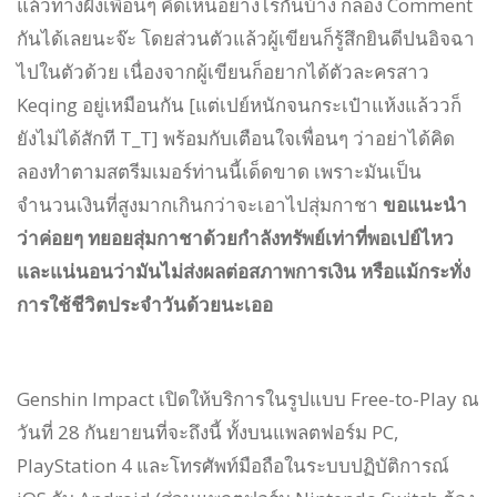
แล้วทางฝั่งเพื่อนๆ คิดเห็นอย่างไรกันบ้าง ก็ลอง Comment
กันได้เลยนะจ๊ะ โดยส่วนตัวแล้วผู้เขียนก็รู้สึกยินดีปนอิจฉา
ไปในตัวด้วย เนื่องจากผู้เขียนก็อยากได้ตัวละครสาว
Keqing อยู่เหมือนกัน [แต่เปย์หนักจนกระเป๋าแห้งแล้ววก็
ยังไม่ได้สักที T_T] พร้อมกับเตือนใจเพื่อนๆ ว่าอย่าได้คิด
ลองทำตามสตรีมเมอร์ท่านนี้เด็ดขาด เพราะมันเป็น
จำนวนเงินที่สูงมากเกินกว่าจะเอาไปสุ่มกาชา
ขอแนะนำ
ว่าค่อยๆ ทยอยสุ่มกาชาด้วยกำลังทรัพย์เท่าที่พอเปย์ไหว
และแน่นอนว่ามันไม่ส่งผลต่อสภาพการเงิน หรือแม้กระทั่ง
การใช้ชีวิตประจำวันด้วยนะเออ
Genshin Impact เปิดให้บริการในรูปแบบ Free-to-Play ณ
วันที่ 28 กันยายนที่จะถึงนี้ ทั้งบนแพลตฟอร์ม PC,
PlayStation 4 และโทรศัพท์มือถือในระบบปฏิบัติการณ์