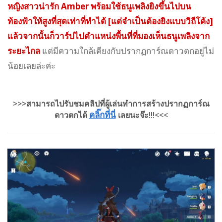
หญิงสาวน่ารัก Amber พร้อมใช้ธนูเพลิงยิงขึ้นไปบน
ท้องฟ้าให้สูงที่สุดเท่าที่ทำได้ [แต่จำเป็นต้องยิงแบบวิถีโค้ง]
แล้วจากนั้นก็วาร์ปไปตำแหน่งพื้นที่ที่มองเห็นธนูเพลิงจาก
ระยะไกล
แต่มีความใกล้เคียงกับปรากฏการ์ณดาวตกอยู่ไม่
น้อยเลยล่ะค่ะ
>>>สามารถไปรับชมคลิปที่ผู้เล่นทำการสร้างปรากฏการ์ณ
คลิ๊กที่นี่
ดาวตกได้
เลยนะจ๊ะ!!!<<<