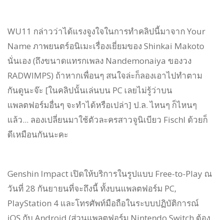
WU11 กล่าวว่าได้แรงจูงใจในการทำคลิปนี้มาจาก Your
Name ภาพยนตร์อนิเมะเรื่องเยี่ยมของ Shinkai Makoto
นั่นเอง (ถึงขนาดแทรกเพลง Nandemonaiya ของวง
RADWIMPS) ถ้าหากเพื่อนๆ สนใจล่ะก็ลองเอาไปทำตาม
กันดูนะจ๊ะ [ในคลิปนั้นเล่นบน PC เลยไม่รู้ว่าบน
แพลตฟอร์มอื่นๆ จะทำได้หรือเปล่า] ป.ล. ไหนๆ ก็ไหนๆ
แล้ว... ลองเปลี่ยนมาใช้ตัวละครสาวจูนิเบียว Fischl ด้วยก็
ดีเหมือนกันนะคะ
Genshin Impact เปิดให้บริการในรูปแบบ Free-to-Play ณ
วันที่ 28 กันยายนที่จะถึงนี้ ทั้งบนแพลตฟอร์ม PC,
PlayStation 4 และโทรศัพท์มือถือในระบบปฏิบัติการณ์
iOS กับ Android (ส่วนแพลตฟอร์ม Nintendo Switch ต้อง