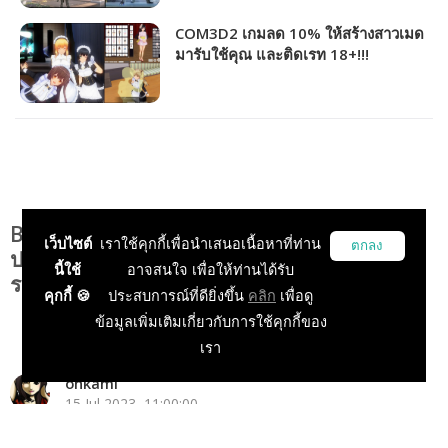
COM3D2 เกมลด 10% ให้สร้างสาวเมด
มารับใช้คุณ และติดเรท 18+!!!
(Custom Order Maid 3D2 It's Night
Magic)
Bay Riffer จับมือ CosDukdik ประกาศจัด
เว็บไซต์
เราใช้คุกกี้เพื่อนำเสนอเนื้อหาที่ท่าน
ตกลง
ประกวดคอสเพลย์การ์ตูนยุค 80’ - 90’ ชิงเงิน
นี้ใช้
อาจสนใจ เพื่อให้ท่านได้รับ
รางวัลกว่า 1 แสนบาท!
คุกกี้ 🍪
ประสบการณ์ที่ดียิ่งขึ้น
คลิก
เพื่อดู
ข้อมูลเพิ่มเติมเกี่ยวกับการใช้คุกกี้ของ
เรา
onkami
15 Jul 2023, 11:00:00