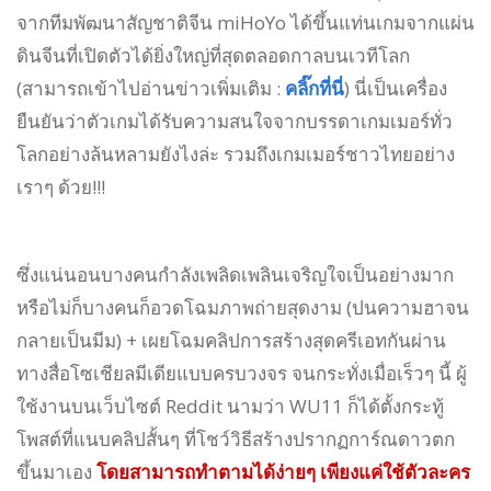
จากทีมพัฒนาสัญชาติจีน miHoYo ได้ขึ้นแท่นเกมจากแผ่น
ดินจีนที่เปิดตัวได้ยิ่งใหญ่ที่สุดตลอดกาลบนเวทีโลก
(สามารถเข้าไปอ่านข่าวเพิ่มเติม :
คลิ๊กที่นี่
) นี่เป็นเครื่อง
ยืนยันว่าตัวเกมได้รับความสนใจจากบรรดาเกมเมอร์ทั่ว
โลกอย่างล้นหลามยังไงล่ะ รวมถึงเกมเมอร์ชาวไทยอย่าง
เราๆ ด้วย!!!
ซึ่งแน่นอนบางคนกำลังเพลิดเพลินเจริญใจเป็นอย่างมาก
หรือไม่ก็บางคนก็อวดโฉมภาพถ่ายสุดงาม (ปนความฮาจน
กลายเป็นมีม) + เผยโฉมคลิปการสร้างสุดครีเอทกันผ่าน
ทางสื่อโซเชียลมีเดียแบบครบวงจร จนกระทั่งเมื่อเร็วๆ นี้ ผู้
ใช้งานบนเว็บไซต์ Reddit นามว่า WU11 ก็ได้ตั้งกระทู้
โพสต์ที่แนบคลิปสั้นๆ ที่โชว์วิธีสร้างปรากฏการ์ณดาวตก
ขึ้นมาเอง
โดยสามารถทำตามได้ง่ายๆ เพียงแค่ใช้ตัวละคร