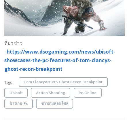
ที่มาข่าว
:
https://www.dsogaming.com/news/ubisoft-
showcases-the-pc-features-of-tom-clancys-
ghost-recon-breakpoint
Tom Clancy&#39;S Ghost Recon Breakpoint
Tags :
Ubisoft
Action Shooting
Pc-Online
ข่าวเกม-Pc
ข่าวเกมคอนโซล