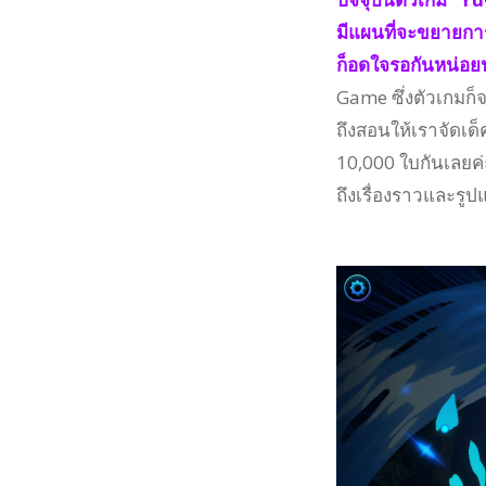
มีแผนที่จะขยายการ
ก็อดใจรอกันหน่อ
Game ซึ่งตัวเกมก็
ถึงสอนให้เราจัดเด็
10,000 ใบกันเลยค่ะ 
ถึงเรื่องราวและรูป