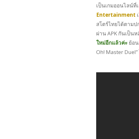
เป็นเกมออนไลน์ที่
Entertainment
เ
สโตร์ไทยได้ตามปกติ
ผ่าน APK กันเป็นห
ใหม่อีกแล้วค่ะ
ย้อน
Oh! Master Duel” 