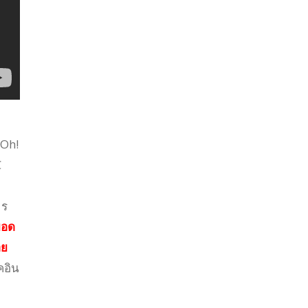
-Oh!
C
าร
ยอด
อย
คอิน