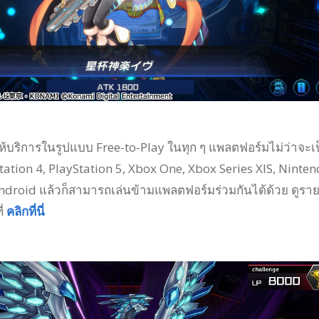
ให้บริการในรูปแบบ Free-to-Play ในทุก ๆ แพลตฟอร์มไม่ว่าจะเ
tation 4, PlayStation 5, Xbox One, Xbox Series XIS, Ninte
ndroid แล้วก็สามารถเล่นข้ามแพลตฟอร์มร่วมกันได้ด้วย ดูรา
ี่
คลิกที่นี่