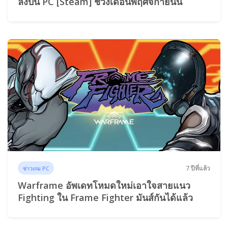
ลงบน PC [Steam] ช่วงเดือนพฤศจิกายนนี้
7 ปีที่แล้ว
ข่าวเกม PC
Warframe อัพเดทโหมดใหม่เอาใจสายแนว
Fighting ใน Frame Fighter มันส์กันได้แล้ว