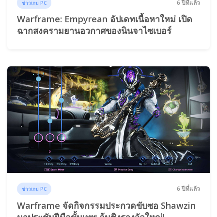
6 ปีที่แล้ว
ข่าวเกม PC
Warframe: Empyrean อัปเดทเนื้อหาใหม่ เปิด
ฉากสงครามยานอวกาศของนินจาไซเบอร์
6 ปีที่แล้ว
ข่าวเกม PC
Warframe จัดกิจกรรมประกวดขับซอ Shawzin
มาประชันฝีมือขั้นเทพ ลุ้นชิงรางวัลใหญ่!