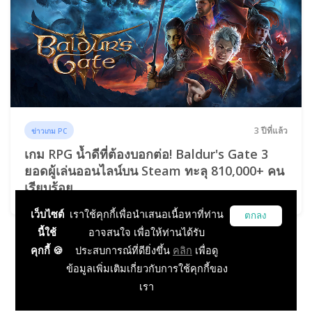
3 ปีที่แล้ว
ข่าวเกม PC
เกม RPG น้ำดีที่ต้องบอกต่อ! Baldur's Gate 3
ยอดผู้เล่นออนไลน์บน Steam ทะลุ 810,000+ คน
เรียบร้อย
เว็บไซต์
เราใช้คุกกี้เพื่อนำเสนอเนื้อหาที่ท่าน
ตกลง
นี้ใช้
อาจสนใจ เพื่อให้ท่านได้รับ
คุกกี้ 🍪
ประสบการณ์ที่ดียิ่งขึ้น
คลิก
เพื่อดู
...
1
2
3
4
5
6
101
ข้อมูลเพิ่มเติมเกี่ยวกับการใช้คุกกี้ของ
102
เรา