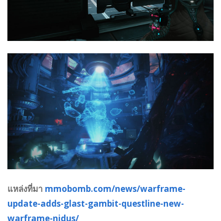
แหล่งที่มา
mmobomb.com/news/warframe-
update-adds-glast-gambit-questline-new-
warframe-nidus/